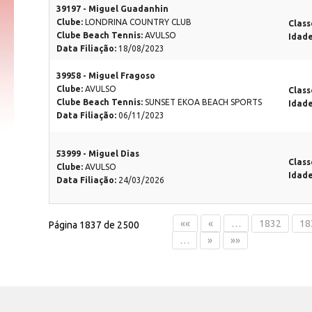
39197 - Miguel Guadanhin
Clube:
LONDRINA COUNTRY CLUB
Class
Clube Beach Tennis:
AVULSO
Idad
Data Filiação:
18/08/2023
39958 - Miguel Fragoso
Clube:
AVULSO
Class
Clube Beach Tennis:
SUNSET EKOA BEACH SPORTS
Idad
Data Filiação:
06/11/2023
53999 - Miguel Dias
Class
Clube:
AVULSO
Idad
Data Filiação:
24/03/2026
««
«
…
1832
18
Página 1837 de 2500
…
»
»»