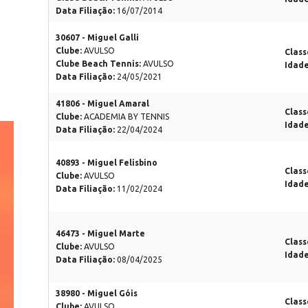
Data Filiação:
16/07/2014
30607 - Miguel Galli
Clube:
AVULSO
Class
Clube Beach Tennis:
AVULSO
Idad
Data Filiação:
24/05/2021
41806 - Miguel Amaral
Class
Clube:
ACADEMIA BY TENNIS
Idad
Data Filiação:
22/04/2024
40893 - Miguel Felisbino
Class
Clube:
AVULSO
Idad
Data Filiação:
11/02/2024
46473 - Miguel Marte
Class
Clube:
AVULSO
Idad
Data Filiação:
08/04/2025
38980 - Miguel Góis
Class
Clube:
AVULSO