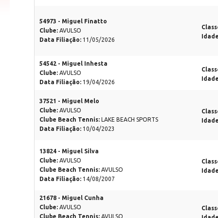
54973 - Miguel Finatto
Class
Clube:
AVULSO
Idad
Data Filiação:
11/05/2026
54542 - Miguel Inhesta
Class
Clube:
AVULSO
Idad
Data Filiação:
19/04/2026
37521 - Miguel Melo
Clube:
AVULSO
Class
Clube Beach Tennis:
LAKE BEACH SPORTS
Idad
Data Filiação:
10/04/2023
13824 - Miguel Silva
Clube:
AVULSO
Class
Clube Beach Tennis:
AVULSO
Idad
Data Filiação:
14/08/2007
21678 - Miguel Cunha
Clube:
AVULSO
Class
Clube Beach Tennis:
AVULSO
Idad