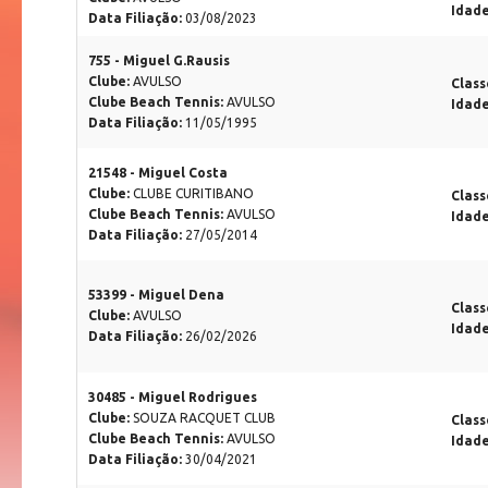
Idad
Data Filiação:
03/08/2023
755 - Miguel G.Rausis
Clube:
AVULSO
Class
Clube Beach Tennis:
AVULSO
Idad
Data Filiação:
11/05/1995
21548 - Miguel Costa
Clube:
CLUBE CURITIBANO
Class
Clube Beach Tennis:
AVULSO
Idad
Data Filiação:
27/05/2014
53399 - Miguel Dena
Class
Clube:
AVULSO
Idad
Data Filiação:
26/02/2026
30485 - Miguel Rodrigues
Clube:
SOUZA RACQUET CLUB
Class
Clube Beach Tennis:
AVULSO
Idad
Data Filiação:
30/04/2021