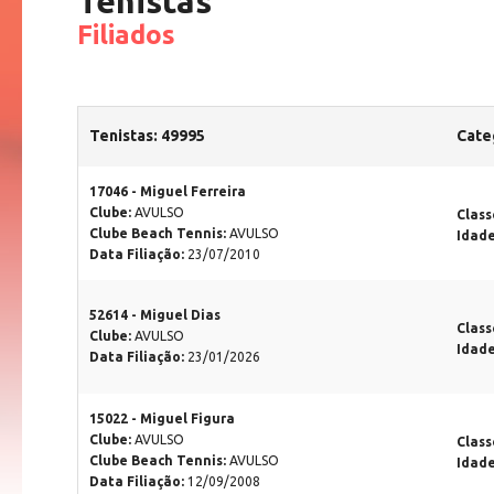
Tenistas
Filiados
Tenistas: 49995
Cate
17046 - Miguel Ferreira
Clube:
AVULSO
Class
Clube Beach Tennis:
AVULSO
Idad
Data Filiação:
23/07/2010
52614 - Miguel Dias
Class
Clube:
AVULSO
Idad
Data Filiação:
23/01/2026
15022 - Miguel Figura
Clube:
AVULSO
Class
Clube Beach Tennis:
AVULSO
Idad
Data Filiação:
12/09/2008