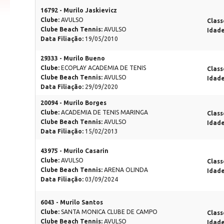
16792 - Murilo Jaskievicz
Clube:
AVULSO
Class
Clube Beach Tennis:
AVULSO
Idad
Data Filiação:
19/05/2010
29333 - Murilo Bueno
Clube:
ECOPLAY ACADEMIA DE TENIS
Class
Clube Beach Tennis:
AVULSO
Idad
Data Filiação:
29/09/2020
20094 - Murilo Borges
Clube:
ACADEMIA DE TENIS MARINGA
Class
Clube Beach Tennis:
AVULSO
Idad
Data Filiação:
15/02/2013
43975 - Murilo Casarin
Clube:
AVULSO
Class
Clube Beach Tennis:
ARENA OLINDA
Idad
Data Filiação:
03/09/2024
6043 - Murilo Santos
Clube:
SANTA MONICA CLUBE DE CAMPO
Class
Clube Beach Tennis:
AVULSO
Idad