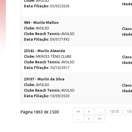
Clube:
AVULSO
Idad
Data Filiação:
03/03/2026
984 - Murilo Mallon
Clube:
AVULSO
Class
Clube Beach Tennis:
AVULSO
Idad
Data Filiação:
09/07/1992
25342 - Murilo Almeida
Clube:
MERCES TÊNIS CLUBE
Class
Clube Beach Tennis:
AVULSO
Idad
Data Filiação:
30/10/2017
29107 - Murilo da Silva
Clube:
AVULSO
Class
Clube Beach Tennis:
AVULSO
Idad
Data Filiação:
10/09/2020
««
«
…
1858
18
Página 1863 de 2500
…
»
»»