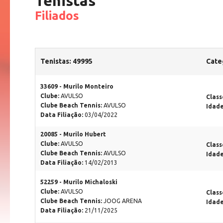
Tenistas
Filiados
Tenistas: 49995
Cate
33609 - Murilo Monteiro
Clube:
AVULSO
Class
Clube Beach Tennis:
AVULSO
Idad
Data Filiação:
03/04/2022
20085 - Murilo Hubert
Clube:
AVULSO
Class
Clube Beach Tennis:
AVULSO
Idad
Data Filiação:
14/02/2013
52259 - Murilo Michaloski
Clube:
AVULSO
Class
Clube Beach Tennis:
JOOG ARENA
Idad
Data Filiação:
21/11/2025