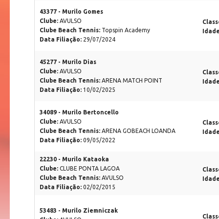
43377 - Murilo Gomes
Clube:
AVULSO
Class
Clube Beach Tennis:
Topspin Academy
Idad
Data Filiação:
29/07/2024
45277 - Murilo Dias
Clube:
AVULSO
Class
Clube Beach Tennis:
ARENA MATCH POINT
Idad
Data Filiação:
10/02/2025
34089 - Murilo Bertoncello
Clube:
AVULSO
Class
Clube Beach Tennis:
ARENA GOBEACH LOANDA
Idad
Data Filiação:
09/05/2022
22230 - Murilo Kataoka
Clube:
CLUBE PONTA LAGOA
Class
Clube Beach Tennis:
AVULSO
Idad
Data Filiação:
02/02/2015
53483 - Murilo Ziemniczak
Class