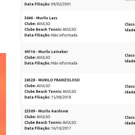
Data Filiação:
09/02/2001
3666 - Murilo Lass
Clube:
AVULSO
Class
Clube Beach Tennis:
AVULSO
Idad
Data Filiação:
Não informada
49116 - Murilo Leineker
Class
Clube:
AVULSO
Idad
Data Filiação:
Não informada
26528 - MURILO FRANZOLOSO
Clube:
AVULSO
Class
Clube Beach Tennis:
AVULSO
Idad
Data Filiação:
15/08/2018
25309 - Murilo Aardoom
Clube:
AVULSO
Class
Clube Beach Tennis:
AVULSO
Idad
Data Filiação:
16/10/2017