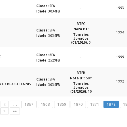
Classe:
5FA
-
1993
Idade:
3034FB
BTFC
Nota BT:
Classe:
5FA
1994
Torneios
Idade:
3034FB
Jogados
(01/2026):
0
Classe:
6FA
-
E
1999
Idade:
2529FB
BTFB
Nota BT:
50Y
Classe:
5FA
1992
Torneios
NTO BEACH TENNIS
Idade:
3034FB
Jogados
(01/2026):
10
«
…
1867
1868
1869
1870
1871
1872
1
»
»»