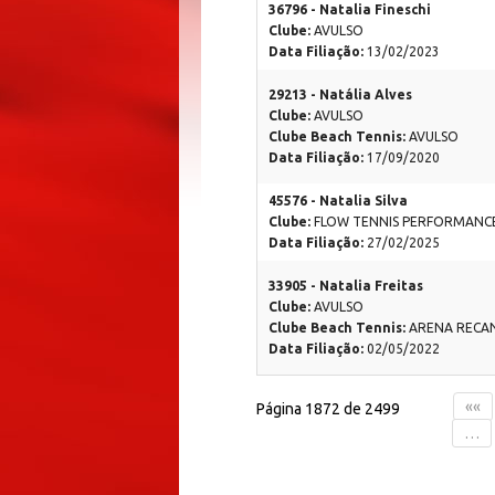
36796 - Natalia Fineschi
Clube:
AVULSO
Data Filiação:
13/02/2023
29213 - Natália Alves
Clube:
AVULSO
Clube Beach Tennis:
AVULSO
Data Filiação:
17/09/2020
45576 - Natalia Silva
Clube:
FLOW TENNIS PERFORMANC
Data Filiação:
27/02/2025
33905 - Natalia Freitas
Clube:
AVULSO
Clube Beach Tennis:
ARENA RECA
Data Filiação:
02/05/2022
««
Página 1872 de 2499
…