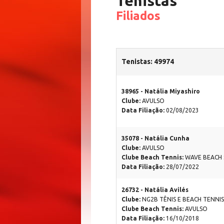
Tenistas
Filiados
Tenistas: 49974
38965 - Natália Miyashiro
Clube:
AVULSO
Data Filiação:
02/08/2023
35078 - Natália Cunha
Clube:
AVULSO
Clube Beach Tennis:
WAVE BEACH
Data Filiação:
28/07/2022
26732 - Natália Avilés
Clube:
NG2B TÊNIS E BEACH TENNIS
Clube Beach Tennis:
AVULSO
Data Filiação:
16/10/2018