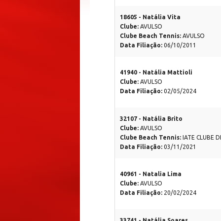
18605 - Natália Vita
Clube:
AVULSO
Clube Beach Tennis:
AVULSO
Data Filiação:
06/10/2011
41940 - Natália Mattioli
Clube:
AVULSO
Data Filiação:
02/05/2024
32107 - Natália Brito
Clube:
AVULSO
Clube Beach Tennis:
IATE CLUBE 
Data Filiação:
03/11/2021
40961 - Natalia Lima
Clube:
AVULSO
Data Filiação:
20/02/2024
33741 - Natália Soares