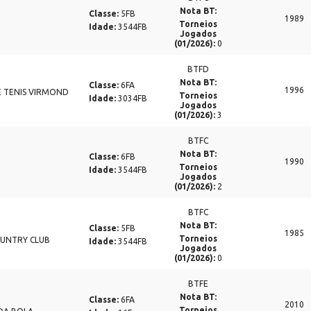
Nota BT:
Classe:
5FB
1989
Torneios
Idade:
3544FB
Jogados
(01/2026):
0
BTFD
Nota BT:
Classe:
6FA
1996
 TENIS VIRMOND
Torneios
Idade:
3034FB
Jogados
(01/2026):
3
BTFC
Nota BT:
Classe:
6FB
1990
Torneios
Idade:
3544FB
Jogados
(01/2026):
2
BTFC
Nota BT:
Classe:
5FB
1985
Torneios
OUNTRY CLUB
Idade:
3544FB
Jogados
(01/2026):
0
BTFE
Nota BT:
Classe:
6FA
2010
Torneios