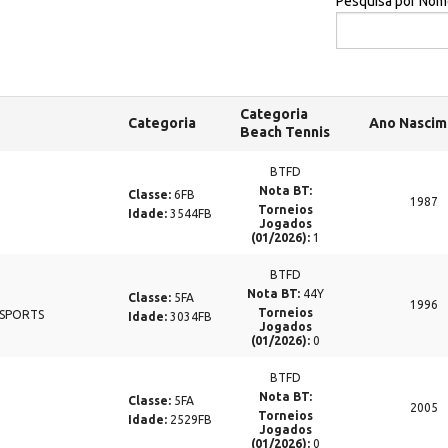
Pesquisa por Nom
Categoria
Categoria
Ano Nascim
Beach Tennis
BTFD
Nota BT:
Classe:
6FB
1987
Torneios
Idade:
3544FB
Jogados
(01/2026):
1
BTFD
Nota BT:
44Y
Classe:
5FA
1996
Torneios
 SPORTS
Idade:
3034FB
Jogados
(01/2026):
0
BTFD
Nota BT:
Classe:
5FA
2005
Torneios
Idade:
2529FB
Jogados
(01/2026):
0