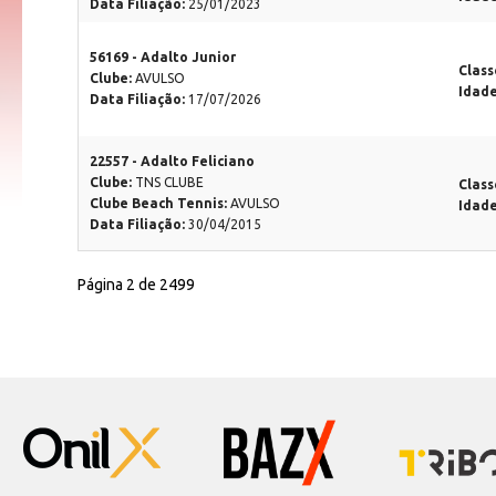
Data Filiação:
25/01/2023
56169 - Adalto Junior
Class
Clube:
AVULSO
Idade
Data Filiação:
17/07/2026
22557 - Adalto Feliciano
Clube:
TNS CLUBE
Class
Clube Beach Tennis:
AVULSO
Idad
Data Filiação:
30/04/2015
Página 2 de 2499