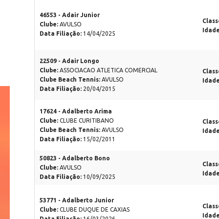
46553 - Adair Junior
Class
Clube:
AVULSO
Idad
Data Filiação:
14/04/2025
22509 - Adair Longo
Clube:
ASSOCIACAO ATLETICA COMERCIAL
Class
Clube Beach Tennis:
AVULSO
Idad
Data Filiação:
20/04/2015
17624 - Adalberto Arima
Clube:
CLUBE CURITIBANO
Class
Clube Beach Tennis:
AVULSO
Idad
Data Filiação:
15/02/2011
50823 - Adalberto Bono
Class
Clube:
AVULSO
Idad
Data Filiação:
10/09/2025
53771 - Adalberto Junior
Class
Clube:
CLUBE DUQUE DE CAXIAS
Idad
Data Filiação:
16/03/2026