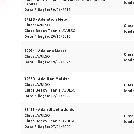
Idad
CAMPO
Data Filiação:
30/06/2017
24218 - Adagilson Melo
Clube:
AVULSO
Class
Clube Beach Tennis:
AVULSO
Idad
Data Filiação:
20/10/2016
40954 - Adaiana Matos
Class
Clube:
AVULSO
Idad
Data Filiação:
19/02/2024
32530 - Adailton Maistro
Clube:
AVULSO
Class
Clube Beach Tennis:
AVULSO
Idad
Data Filiação:
12/01/2022
28455 - Adair Silveira Junior
Clube:
AVULSO
Class
Clube Beach Tennis:
AVULSO
Idad
Data Filiação:
27/01/2020