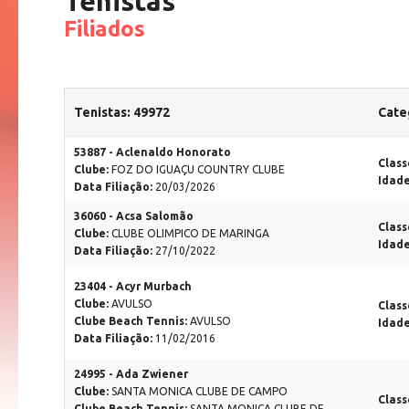
Tenistas
Filiados
Tenistas: 49972
Cate
53887 - Aclenaldo Honorato
Class
Clube:
FOZ DO IGUAÇU COUNTRY CLUBE
Idad
Data Filiação:
20/03/2026
36060 - Acsa Salomão
Class
Clube:
CLUBE OLIMPICO DE MARINGA
Idad
Data Filiação:
27/10/2022
23404 - Acyr Murbach
Clube:
AVULSO
Class
Clube Beach Tennis:
AVULSO
Idad
Data Filiação:
11/02/2016
24995 - Ada Zwiener
Clube:
SANTA MONICA CLUBE DE CAMPO
Class
Clube Beach Tennis:
SANTA MONICA CLUBE DE