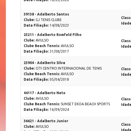
39138 - Adalberto Santos
Class
Clube:
GJ TENIS CLUBE
Idad
Data Filiação:
14/08/2023
25211 - Adalberto Romfeld Filho
Clube:
AVULSO
Class
Clube Beach Tennis:
AVULSO
Idad
Data Filiação:
31/08/2017
25904 - Adalberto Silva
Clube:
CITI CENTRO INTERNACIONAL DE TENIS
Class
Clube Beach Tennis:
AVULSO
Idad
Data Filiação:
05/04/2018
44117 - Adalberto Neto
Clube:
AVULSO
Class
Clube Beach Tennis:
SUNSET EKOA BEACH SPORTS
Idad
Data Filiação:
16/09/2024
36621 - Adalberto Junior
Class
Clube:
AVULSO
Idad