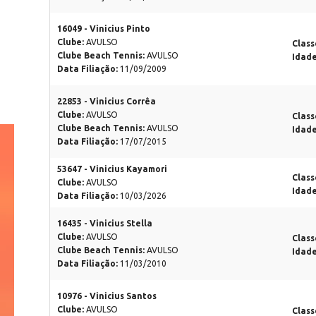
16049 - Vinicius Pinto
Clube:
AVULSO
Class
Clube Beach Tennis:
AVULSO
Idad
Data Filiação:
11/09/2009
22853 - Vinicius Corrêa
Clube:
AVULSO
Class
Clube Beach Tennis:
AVULSO
Idad
Data Filiação:
17/07/2015
53647 - Vinicius Kayamori
Class
Clube:
AVULSO
Idad
Data Filiação:
10/03/2026
16435 - Vinicius Stella
Clube:
AVULSO
Class
Clube Beach Tennis:
AVULSO
Idad
Data Filiação:
11/03/2010
10976 - Vinicius Santos
Clube:
AVULSO
Class