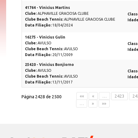
41764 - Vinicius Martins
Clube:
ALPHAVILLE GRACIOSA CLUBE
Class
Clube Beach Tennis:
ALPHAVILLE GRACIOSA CLUBE
Idad
Data Filiação:
18/04/2024
16275 - Vinicius Gulin
Clube:
AVULSO
Class
Clube Beach Tennis:
AVULSO
Idad
Data Filiação:
20/11/2009
25420 - Vinicius Bonjiorno
Clube:
AVULSO
Class
Clube Beach Tennis:
AVULSO
Idad
Data Filiação:
13/11/2017
««
«
…
2423
24
Página 2428 de 2500
…
»
»»