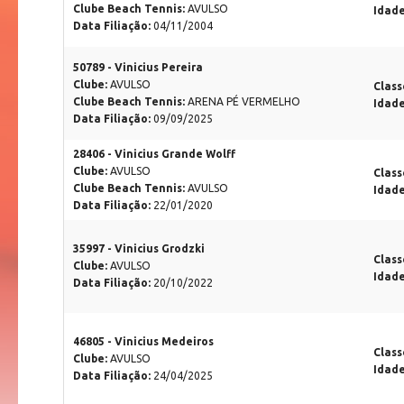
Clube Beach Tennis:
AVULSO
Idad
Data Filiação:
04/11/2004
50789 - Vinicius Pereira
Clube:
AVULSO
Class
Clube Beach Tennis:
ARENA PÉ VERMELHO
Idad
Data Filiação:
09/09/2025
28406 - Vinicius Grande Wolff
Clube:
AVULSO
Class
Clube Beach Tennis:
AVULSO
Idad
Data Filiação:
22/01/2020
35997 - Vinicius Grodzki
Class
Clube:
AVULSO
Idad
Data Filiação:
20/10/2022
46805 - Vinicius Medeiros
Class
Clube:
AVULSO
Idad
Data Filiação:
24/04/2025