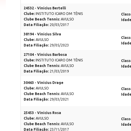
24532 - Vinicius Bertelli
Clube:
INSTITUTO ICARO DM TÊNIS
Class
Clube Beach Tennis:
AVULSO
Idad
Data Filiação:
20/03/2017
38194 - Vinicius Silva
Class
Clube:
AVULSO
Idad
Data Filiação:
29/05/2023
27104 - Vinicius Barbosa
Clube:
INSTITUTO ICARO DM TÊNIS
Class
Clube Beach Tennis:
AVULSO
Idad
Data Filiação:
21/03/2019
30463 - Vinícius Drage
Clube:
AVULSO
Class
Clube Beach Tennis:
AVULSO
Idad
Data Filiação:
29/03/2021
25453 - Vinicius Rosa
Clube:
AVULSO
Class
Clube Beach Tennis:
AVULSO
Idad
Data Filiação:
23/11/2017