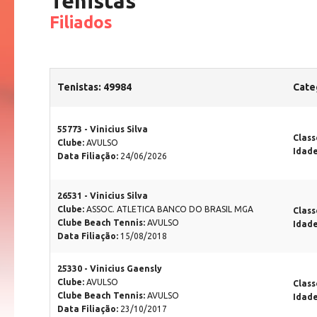
Tenistas
Filiados
Tenistas: 49984
Cate
55773 - Vinicius Silva
Class
Clube:
AVULSO
Idad
Data Filiação:
24/06/2026
26531 - Vinicius Silva
Clube:
ASSOC. ATLETICA BANCO DO BRASIL MGA
Class
Clube Beach Tennis:
AVULSO
Idad
Data Filiação:
15/08/2018
25330 - Vinicius Gaensly
Clube:
AVULSO
Class
Clube Beach Tennis:
AVULSO
Idad
Data Filiação:
23/10/2017