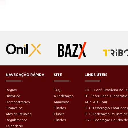
NAVEGAÇÃO RÁPIDA
SITE
LINKS ÚTEIS
Regras
FAQ
CBT . Conf. Brasileira de Tê
Histórico
A Federação
ITF . Inter. Tennis Federatio
Demonstrativo
Anuidade
ATP . ATP Tour
Financeiro
Filiados
FCT . Federação Catarinens
Atas de Reunião
Clubes
FPT . Federação Paulista de
Regulamento
Filiados
FGT . Federação Gaúcha de
Calendário