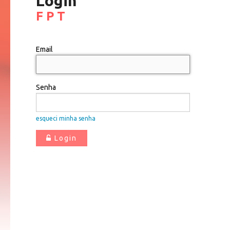
Login
F P T
Email
Senha
esqueci minha senha
Login