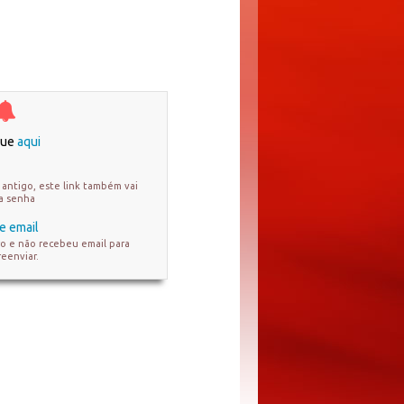
ique
aqui
antigo, este link também vai
ua senha
e email
ro e não recebeu email para
reenviar.