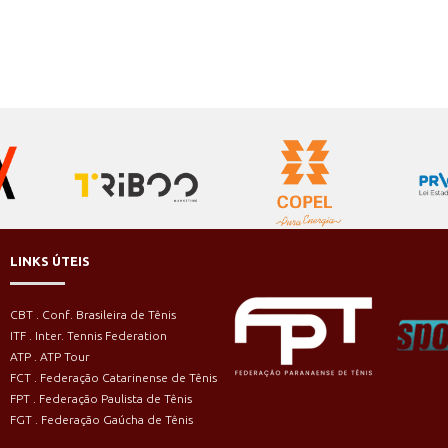
LINKS ÚTEIS
CBT . Conf. Brasileira de Tênis
ITF . Inter. Tennis Federation
ATP . ATP Tour
FCT . Federação Catarinense de Tênis
FPT . Federação Paulista de Tênis
FGT . Federação Gaúcha de Tênis