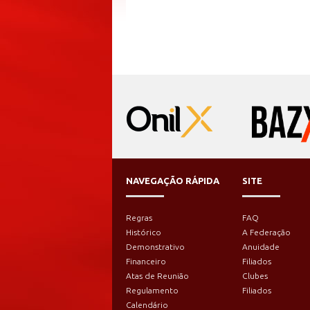
NAVEGAÇÃO RÁPIDA
SITE
Regras
FAQ
Histórico
A Federação
Demonstrativo
Anuidade
Financeiro
Filiados
Atas de Reunião
Clubes
Regulamento
Filiados
Calendário