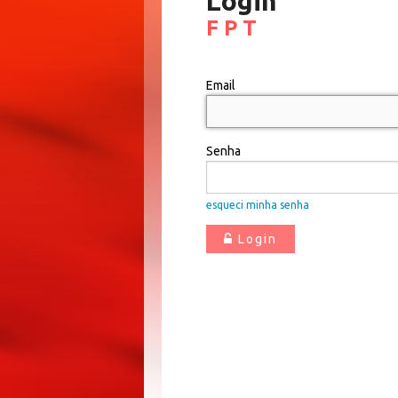
Login
F P T
Email
Senha
esqueci minha senha
Login