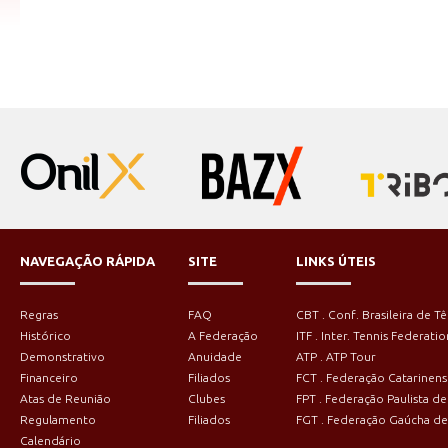
NAVEGAÇÃO RÁPIDA
SITE
LINKS ÚTEIS
Regras
FAQ
CBT . Conf. Brasileira de Tê
Histórico
A Federação
ITF . Inter. Tennis Federatio
Demonstrativo
Anuidade
ATP . ATP Tour
Financeiro
Filiados
FCT . Federação Catarinens
Atas de Reunião
Clubes
FPT . Federação Paulista de
Regulamento
Filiados
FGT . Federação Gaúcha de
Calendário