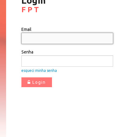
Login
F P T
Email
Senha
esqueci minha senha
Login