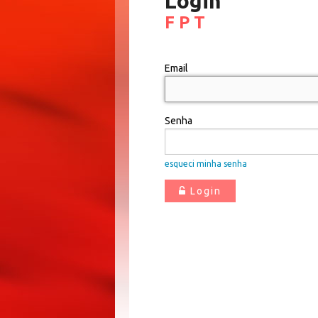
Login
F P T
Email
Senha
esqueci minha senha
Login