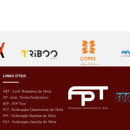
LINKS ÚTEIS
CBT . Conf. Brasileira de Tênis
ITF . Inter. Tennis Federation
ATP . ATP Tour
FCT . Federação Catarinense de Tênis
FPT . Federação Paulista de Tênis
FGT . Federação Gaúcha de Tênis