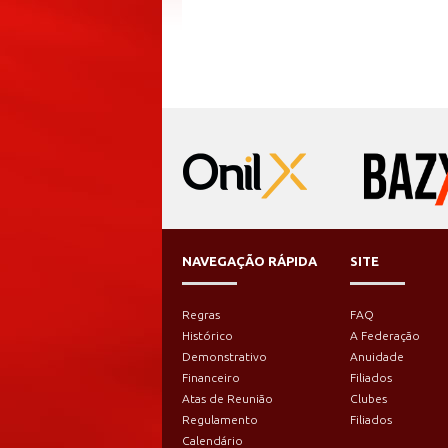
NAVEGAÇÃO RÁPIDA
SITE
Regras
FAQ
Histórico
A Federação
Demonstrativo
Anuidade
Financeiro
Filiados
Atas de Reunião
Clubes
Regulamento
Filiados
Calendário