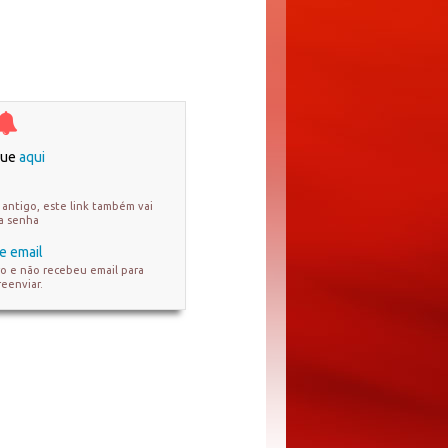
ique
aqui
antigo, este link também vai
ua senha
e email
ro e não recebeu email para
reenviar.