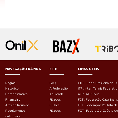
NAVEGAÇÃO RÁPIDA
SITE
LINKS ÚTEIS
Regras
FAQ
CBT . Conf. Brasileira de Tê
Histórico
A Federação
ITF . Inter. Tennis Federatio
Demonstrativo
Anuidade
ATP . ATP Tour
Financeiro
Filiados
FCT . Federação Catarinens
Atas de Reunião
Clubes
FPT . Federação Paulista de
Regulamento
Filiados
FGT . Federação Gaúcha de
Calendário