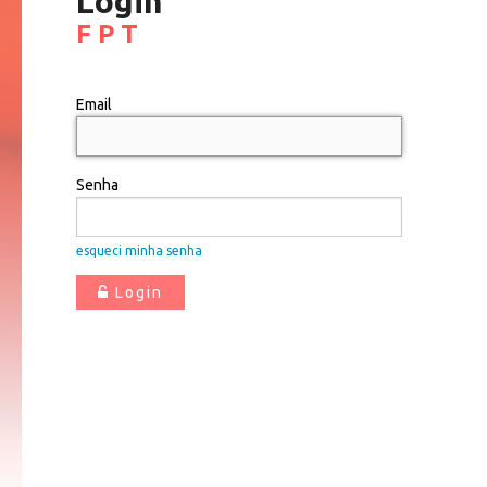
Login
F P T
Email
Senha
esqueci minha senha
Login