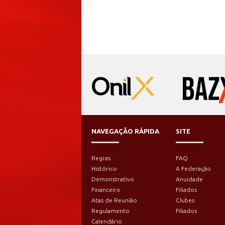
NAVEGAÇÃO RÁPIDA
SITE
Regras
FAQ
Histórico
A Federação
Demonstrativo
Anuidade
Financeiro
Filiados
Atas de Reunião
Clubes
Regulamento
Filiados
Calendário