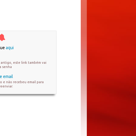
ique
aqui
antigo, este link também vai
ua senha
e email
ro e não recebeu email para
reenviar.