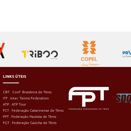
LINKS ÚTEIS
CBT . Conf. Brasileira de Tênis
ITF . Inter. Tennis Federation
ATP . ATP Tour
FCT . Federação Catarinense de Tênis
FPT . Federação Paulista de Tênis
FGT . Federação Gaúcha de Tênis