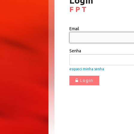
Login
F P T
Email
Senha
esqueci minha senha
Login