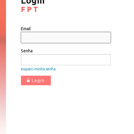
Login
F P T
Email
Senha
esqueci minha senha
Login