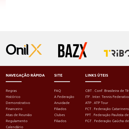
NAVEGAÇÃO RÁPIDA
SITE
LINKS ÚTEIS
Regras
FAQ
CBT . Conf. Brasileira de Tê
Histórico
A Federação
ITF . Inter. Tennis Federatio
Demonstrativo
Anuidade
ATP . ATP Tour
Financeiro
Filiados
FCT . Federação Catarinens
Atas de Reunião
Clubes
FPT . Federação Paulista de
Regulamento
Filiados
FGT . Federação Gaúcha de
Calendário