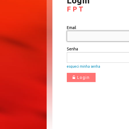
Login
F P T
Email
Senha
esqueci minha senha
Login