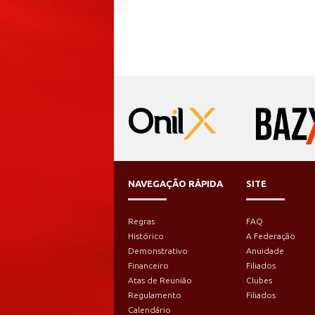
NAVEGAÇÃO RÁPIDA
SITE
Regras
FAQ
Histórico
A Federação
Demonstrativo
Anuidade
Financeiro
Filiados
Atas de Reunião
Clubes
Regulamento
Filiados
Calendário