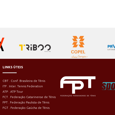
LINKS ÚTEIS
CBT . Conf. Brasileira de Tênis
ITF . Inter. Tennis Federation
ATP . ATP Tour
FCT . Federação Catarinense de Tênis
FPT . Federação Paulista de Tênis
FGT . Federação Gaúcha de Tênis