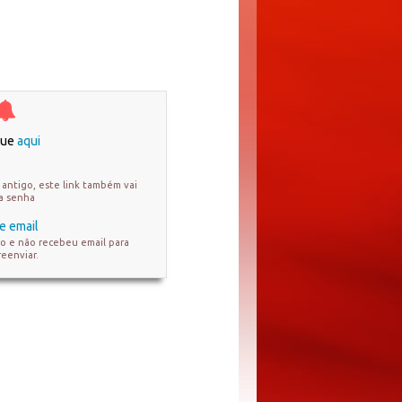
ique
aqui
antigo, este link também vai
ua senha
e email
ro e não recebeu email para
reenviar.