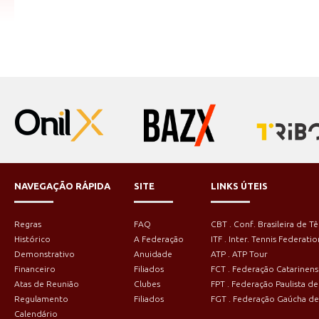
NAVEGAÇÃO RÁPIDA
SITE
LINKS ÚTEIS
Regras
FAQ
CBT . Conf. Brasileira de Tê
Histórico
A Federação
ITF . Inter. Tennis Federatio
Demonstrativo
Anuidade
ATP . ATP Tour
Financeiro
Filiados
FCT . Federação Catarinens
Atas de Reunião
Clubes
FPT . Federação Paulista de
Regulamento
Filiados
FGT . Federação Gaúcha de
Calendário