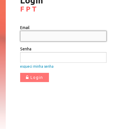
Login
F P T
Email
Senha
esqueci minha senha
Login