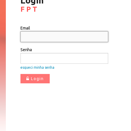
Login
F P T
Email
Senha
esqueci minha senha
Login