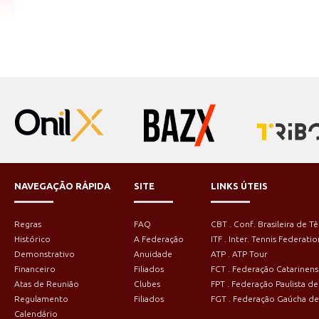
NAVEGAÇÃO RÁPIDA
SITE
LINKS ÚTEIS
Regras
FAQ
CBT . Conf. Brasileira de Tê
Histórico
A Federação
ITF . Inter. Tennis Federatio
Demonstrativo
Anuidade
ATP . ATP Tour
Financeiro
Filiados
FCT . Federação Catarinens
Atas de Reunião
Clubes
FPT . Federação Paulista de
Regulamento
Filiados
FGT . Federação Gaúcha de
Calendário