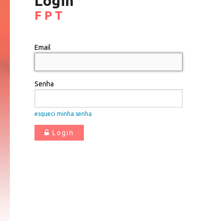
Login
F P T
Email
Senha
esqueci minha senha
Login