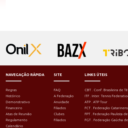
NAVEGAÇÃO RÁPIDA
SITE
LINKS ÚTEIS
Regras
FAQ
CBT . Conf. Brasileira de Tê
Histórico
A Federação
ITF . Inter. Tennis Federatio
Demonstrativo
Anuidade
ATP . ATP Tour
Financeiro
Filiados
FCT . Federação Catarinens
Atas de Reunião
Clubes
FPT . Federação Paulista de
Regulamento
Filiados
FGT . Federação Gaúcha de
Calendário