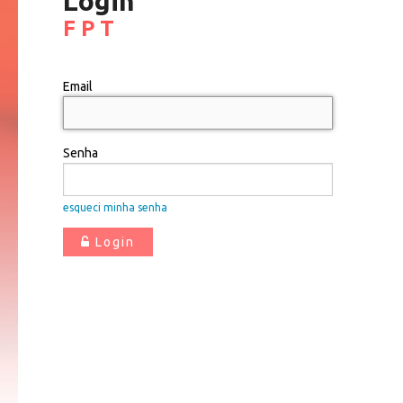
Login
F P T
Email
Senha
esqueci minha senha
Login