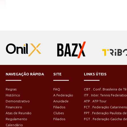
NAVEGAÇÃO RÁPIDA
SITE
LINKS ÚTEIS
Regras
FAQ
CBT . Conf. Brasileira de Tê
Histórico
A Federação
ITF . Inter. Tennis Federatio
Demonstrativo
Anuidade
ATP . ATP Tour
Financeiro
Filiados
FCT . Federação Catarinens
Atas de Reunião
Clubes
FPT . Federação Paulista de
Regulamento
Filiados
FGT . Federação Gaúcha de
Calendário