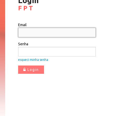
Login
F P T
Email
Senha
esqueci minha senha
Login