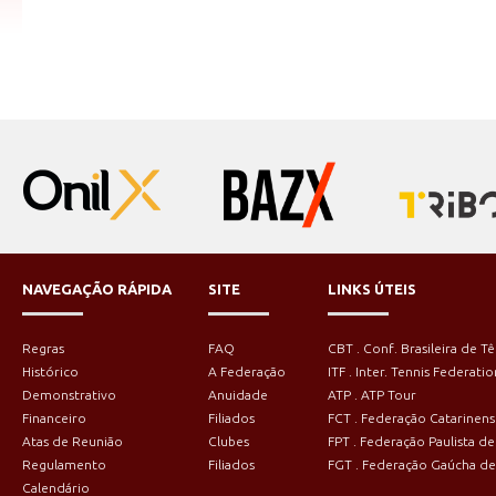
NAVEGAÇÃO RÁPIDA
SITE
LINKS ÚTEIS
Regras
FAQ
CBT . Conf. Brasileira de Tê
Histórico
A Federação
ITF . Inter. Tennis Federatio
Demonstrativo
Anuidade
ATP . ATP Tour
Financeiro
Filiados
FCT . Federação Catarinens
Atas de Reunião
Clubes
FPT . Federação Paulista de
Regulamento
Filiados
FGT . Federação Gaúcha de
Calendário