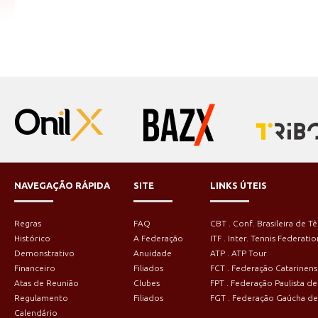
NAVEGAÇÃO RÁPIDA
SITE
LINKS ÚTEIS
Regras
FAQ
CBT . Conf. Brasileira de Tê
Histórico
A Federação
ITF . Inter. Tennis Federatio
Demonstrativo
Anuidade
ATP . ATP Tour
Financeiro
Filiados
FCT . Federação Catarinens
Atas de Reunião
Clubes
FPT . Federação Paulista de
Regulamento
Filiados
FGT . Federação Gaúcha de
Calendário