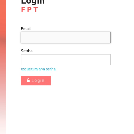
Login
F P T
Email
Senha
esqueci minha senha
Login