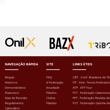
NAVEGAÇÃO RÁPIDA
SITE
LINKS ÚTEIS
Regras
FAQ
CBT . Conf. Brasileira de Tê
Histórico
A Federação
ITF . Inter. Tennis Federatio
Demonstrativo
Anuidade
ATP . ATP Tour
Financeiro
Filiados
FCT . Federação Catarinens
Atas de Reunião
Clubes
FPT . Federação Paulista de
Regulamento
Filiados
FGT . Federação Gaúcha de
Calendário