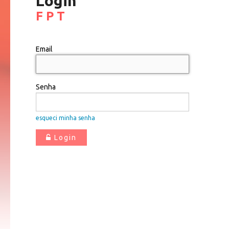
Login
F P T
Email
Senha
esqueci minha senha
Login