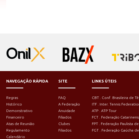
NAVEGAÇÃO RÁPIDA
SITE
LINKS ÚTEIS
Regras
FAQ
CBT . Conf. Brasileira de Tê
Histórico
A Federação
ITF . Inter. Tennis Federatio
Demonstrativo
Anuidade
ATP . ATP Tour
Financeiro
Filiados
FCT . Federação Catarinens
Atas de Reunião
Clubes
FPT . Federação Paulista de
Regulamento
Filiados
FGT . Federação Gaúcha de
Calendário