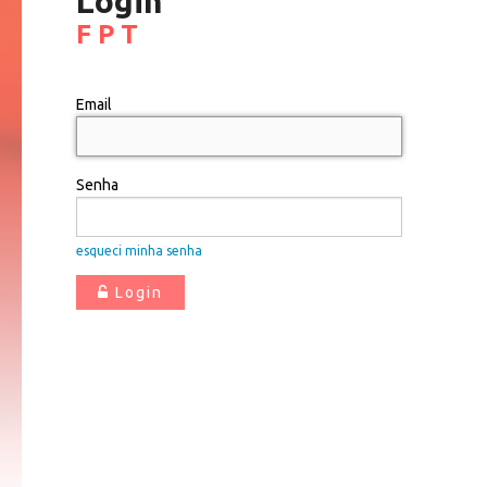
Login
F P T
Email
Senha
esqueci minha senha
Login