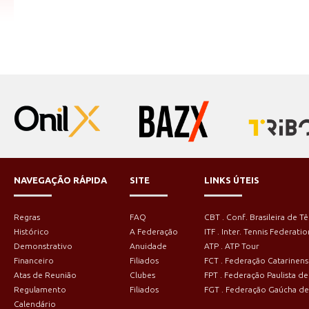
NAVEGAÇÃO RÁPIDA
SITE
LINKS ÚTEIS
Regras
FAQ
CBT . Conf. Brasileira de Tê
Histórico
A Federação
ITF . Inter. Tennis Federatio
Demonstrativo
Anuidade
ATP . ATP Tour
Financeiro
Filiados
FCT . Federação Catarinens
Atas de Reunião
Clubes
FPT . Federação Paulista de
Regulamento
Filiados
FGT . Federação Gaúcha de
Calendário