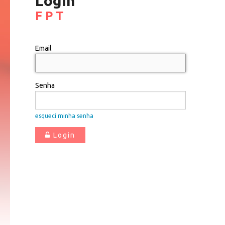
Login
F P T
Email
Senha
esqueci minha senha
Login