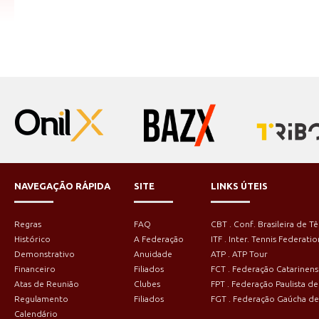
NAVEGAÇÃO RÁPIDA
SITE
LINKS ÚTEIS
Regras
FAQ
CBT . Conf. Brasileira de Tê
Histórico
A Federação
ITF . Inter. Tennis Federatio
Demonstrativo
Anuidade
ATP . ATP Tour
Financeiro
Filiados
FCT . Federação Catarinens
Atas de Reunião
Clubes
FPT . Federação Paulista de
Regulamento
Filiados
FGT . Federação Gaúcha de
Calendário