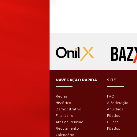
NAVEGAÇÃO RÁPIDA
SITE
Regras
FAQ
Histórico
A Federação
Demonstrativo
Anuidade
Financeiro
Filiados
Atas de Reunião
Clubes
Regulamento
Filiados
Calendário