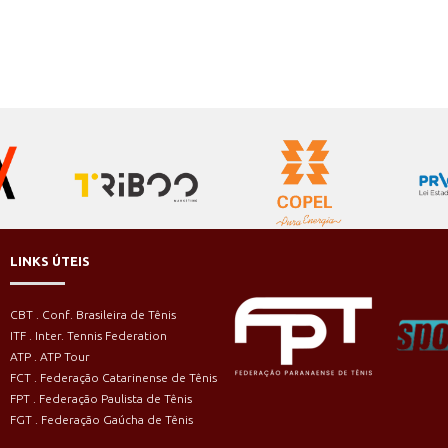
LINKS ÚTEIS
CBT . Conf. Brasileira de Tênis
ITF . Inter. Tennis Federation
ATP . ATP Tour
FCT . Federação Catarinense de Tênis
FPT . Federação Paulista de Tênis
FGT . Federação Gaúcha de Tênis