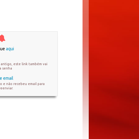
ique
aqui
antigo, este link também vai
ua senha
e email
ro e não recebeu email para
reenviar.