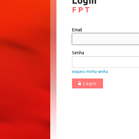
Login
F P T
Email
Senha
esqueci minha senha
Login