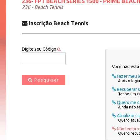
236- FPT BEACH SERIES 1500 - PRIME BEACH
236 - Beach Tennis
Inscrição Beach Tennis
Digite seu Código
Você não está 
Fazer meu l
Pesquisar
Após o login
Recuperar 
Tenho um ca
Quero me ca
Ainda não t
Atualizar c
Quero atual
Não lembro
Quero recup