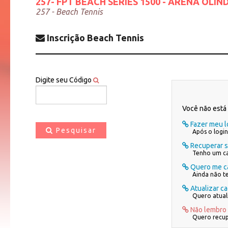
257- FPT BEACH SERIES 1500 - ARENA OLIND
257 - Beach Tennis
Inscrição Beach Tennis
Digite seu Código
Você não está 
Fazer meu l
Pesquisar
Após o login
Recuperar 
Tenho um ca
Quero me ca
Ainda não t
Atualizar c
Quero atual
Não lembro
Quero recup