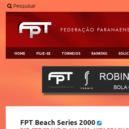
Pesquisar
HOME
FILIE-SE
TORNEIOS
RANKING
SOLI
FPT Beach Series 2000