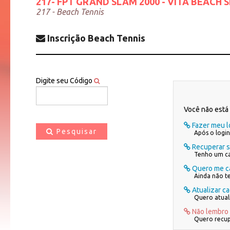
217- FPT GRAND SLAM 2000 - VITA BEACH S
217 - Beach Tennis
Inscrição Beach Tennis
Digite seu Código
Você não está 
Fazer meu l
Pesquisar
Após o login
Recuperar 
Tenho um ca
Quero me ca
Ainda não t
Atualizar c
Quero atual
Não lembro
Quero recup