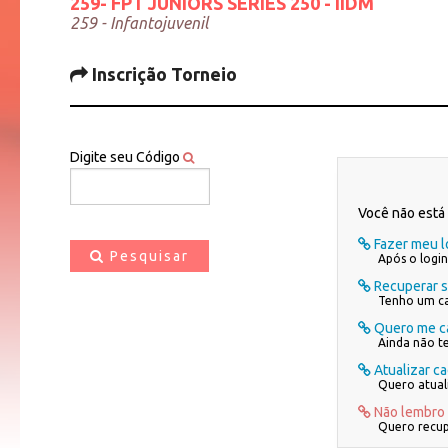
259- FPT JUNIORS SERIES 250 - IIDM
259 - Infantojuvenil
Inscrição Torneio
Digite seu Código
Você não está 
Fazer meu l
Pesquisar
Após o login
Recuperar 
Tenho um ca
Quero me ca
Ainda não t
Atualizar c
Quero atual
Não lembro
Quero recup