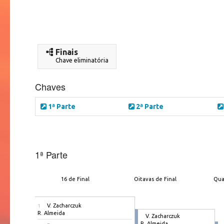
Finais
Chave eliminatória
Chaves
1ª Parte
2ª Parte
1ª Parte
16 de Final
Oitavas de Final
Qua
V. Zacharczuk
1
R. Almeida
V. Zacharczuk
R. Almeida