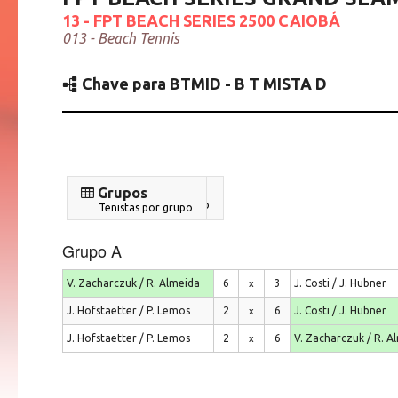
13 - FPT BEACH SERIES 2500 CAIOBÁ
013 - Beach Tennis
Chave para BTMID - B T MISTA D
Resultados
Grupos
Confrontos por grupo
Tenistas por grupo
Grupo A
V. Zacharczuk / R. Almeida
6
3
J. Costi / J. Hubner
x
J. Hofstaetter / P. Lemos
2
6
J. Costi / J. Hubner
x
J. Hofstaetter / P. Lemos
2
6
V. Zacharczuk / R. A
x