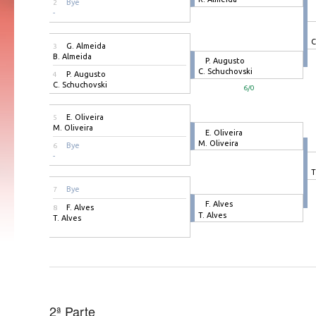
Bye
2
-
C
G. Almeida
3
B. Almeida
P. Augusto
C. Schuchovski
P. Augusto
4
C. Schuchovski
6/0
E. Oliveira
5
M. Oliveira
E. Oliveira
M. Oliveira
Bye
6
-
T
Bye
7
F. Alves
F. Alves
8
T. Alves
T. Alves
2ª Parte