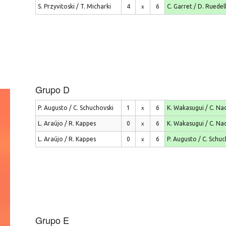
S. Przyvitoski / T. Micharki
4
6
C. Garret / D. Ruedel
x
Grupo D
P. Augusto / C. Schuchovski
1
6
K. Wakasugui / C. Na
x
L. Araújo / R. Kappes
0
6
K. Wakasugui / C. Na
x
L. Araújo / R. Kappes
0
6
P. Augusto / C. Schuc
x
Grupo E