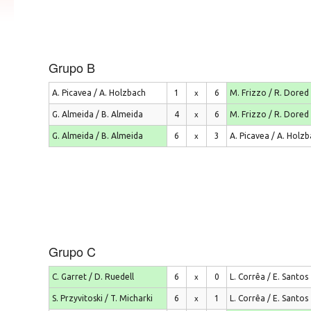
Grupo B
A. Picavea / A. Holzbach
1
6
M. Frizzo / R. Dored
x
G. Almeida / B. Almeida
4
6
M. Frizzo / R. Dored
x
G. Almeida / B. Almeida
6
3
A. Picavea / A. Holz
x
Grupo C
C. Garret / D. Ruedell
6
0
L. Corrêa / E. Santos
x
S. Przyvitoski / T. Micharki
6
1
L. Corrêa / E. Santos
x