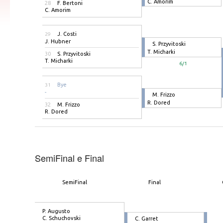
C. Amorim
28
F. Bertoni
C. Amorim
J. Costi
29
J. Hubner
S. Przyvitoski
T. Micharki
30
S. Przyvitoski
T. Micharki
6/1
Bye
31
-
M. Frizzo
R. Dored
32
M. Frizzo
R. Dored
SemiFinal e Final
SemiFinal
Final
P. Augusto
C. Schuchovski
C. Garret