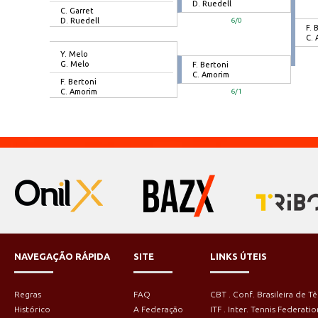
D. Ruedell
C. Garret
D. Ruedell
6/0
F. 
C.
Y. Melo
G. Melo
F. Bertoni
C. Amorim
F. Bertoni
C. Amorim
6/1
NAVEGAÇÃO RÁPIDA
SITE
LINKS ÚTEIS
Regras
FAQ
CBT . Conf. Brasileira de Tê
Histórico
A Federação
ITF . Inter. Tennis Federatio