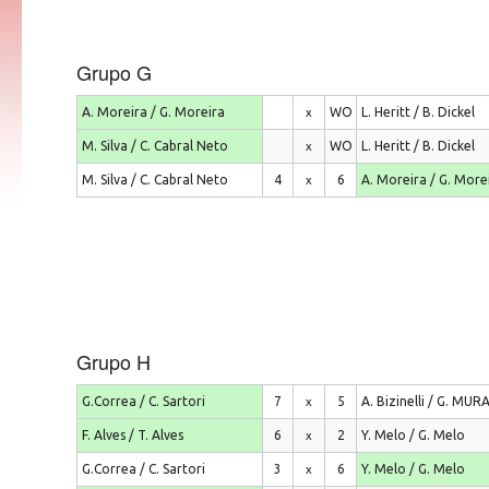
Grupo G
A. Moreira / G. Moreira
WO
L. Heritt / B. Dickel
x
M. Silva / C. Cabral Neto
WO
L. Heritt / B. Dickel
x
M. Silva / C. Cabral Neto
4
6
A. Moreira / G. More
x
Grupo H
G.Correa / C. Sartori
7
5
A. Bizinelli / G. MU
x
F. Alves / T. Alves
6
2
Y. Melo / G. Melo
x
G.Correa / C. Sartori
3
6
Y. Melo / G. Melo
x