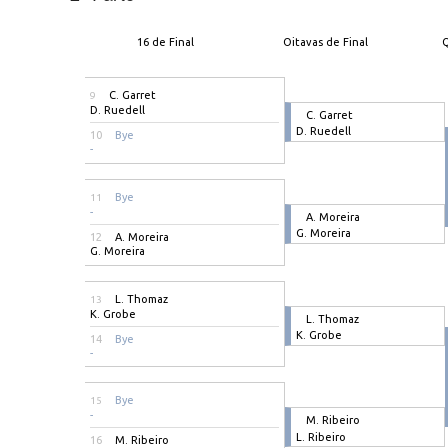
16 de Final
Oitavas de Final
Q
C. Garret
9
D. Ruedell
C. Garret
D. Ruedell
10
Bye
-
Bye
11
-
A. Moreira
G. Moreira
12
A. Moreira
G. Moreira
L. Thomaz
13
K. Grobe
L. Thomaz
K. Grobe
14
Bye
-
Bye
15
-
M. Ribeiro
L. Ribeiro
16
M. Ribeiro