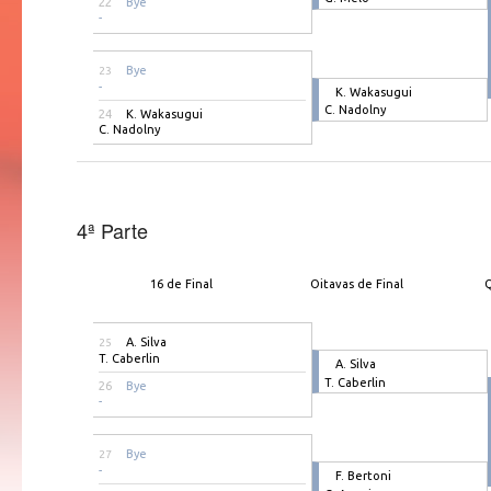
22
Bye
-
Bye
23
-
K. Wakasugui
C. Nadolny
24
K. Wakasugui
C. Nadolny
4ª Parte
16 de Final
Oitavas de Final
Q
A. Silva
25
T. Caberlin
A. Silva
T. Caberlin
26
Bye
-
Bye
27
-
F. Bertoni