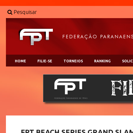
Pesquisar
HOME
FILIE-SE
TORNEIOS
RANKING
SOLI
FPT BEACH SERIES GRAND SLAM