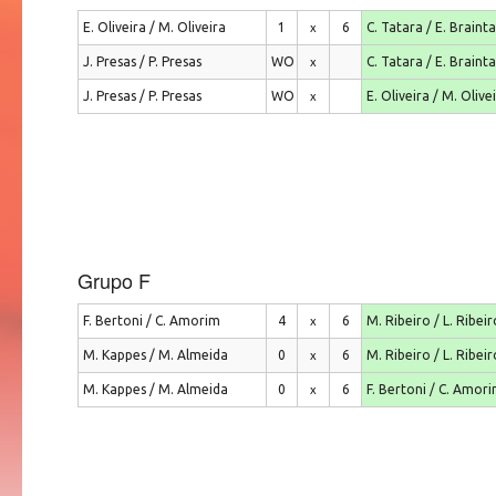
E. Oliveira / M. Oliveira
1
6
C. Tatara / E. Brainta
x
J. Presas / P. Presas
WO
C. Tatara / E. Brainta
x
J. Presas / P. Presas
WO
E. Oliveira / M. Olive
x
Grupo F
F. Bertoni / C. Amorim
4
6
M. Ribeiro / L. Ribeir
x
M. Kappes / M. Almeida
0
6
M. Ribeiro / L. Ribeir
x
M. Kappes / M. Almeida
0
6
F. Bertoni / C. Amor
x