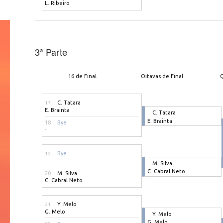
L. Ribeiro
3ª Parte
16 de Final
Oitavas de Final
Q
C. Tatara
17
E. Brainta
C. Tatara
E. Brainta
18
Bye
-
Bye
19
-
M. Silva
C. Cabral Neto
20
M. Silva
C. Cabral Neto
Y. Melo
21
G. Melo
Y. Melo
G. Melo