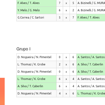
F. Alves / T. Alves
7
5
A. Bizinelli / G. MU
x
Y. Melo / G. Melo
6
2
A. Bizinelli / G. MU
x
G.Correa / C. Sartori
5
7
F. Alves / T. Alves
x
Grupo I
D. Nogueira / N. Pimentel
0
6
A. Santos / A. Santos
x
L. Thomaz / K. Grobe
2
6
A. Silva / T. Caberlin
x
D. Nogueira / N. Pimentel
0
6
A. Silva / T. Caberlin
x
L. Thomaz / K. Grobe
6
4
A. Santos / A. Santos
x
A. Silva / T. Caberlin
6
4
A. Santos / A. Santos
x
D. Nogueira / N. Pimentel
4
6
L. Thomaz / K. Grob
x