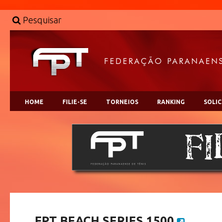
Pesquisar
HOME
FILIE-SE
TORNEIOS
RANKING
SOLI
FPT BEACH SERIES 1500