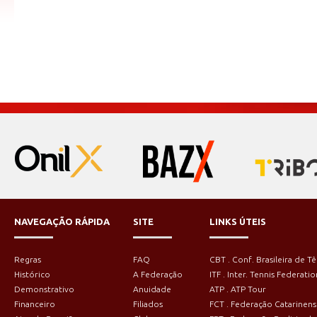
NAVEGAÇÃO RÁPIDA
SITE
LINKS ÚTEIS
Regras
FAQ
CBT . Conf. Brasileira de Tê
Histórico
A Federação
ITF . Inter. Tennis Federatio
Demonstrativo
Anuidade
ATP . ATP Tour
Financeiro
Filiados
FCT . Federação Catarinens