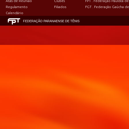
Atas de Reunião
Clubes
FPT . Federação Paulista de
Regulamento
Filiados
FGT . Federação Gaúcha de
Calendário
FEDERAÇÃO PARANAENSE DE TÊNIS