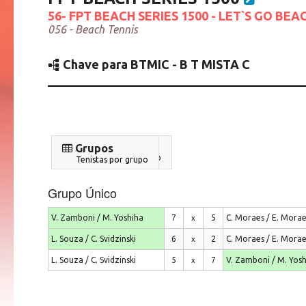
56- FPT BEACH SERIES 1500 - LET`S GO BEA
056 - Beach Tennis
Chave para BTMIC - B T MISTA C
Resultados
Grupos
Confrontos por grupo
Tenistas por grupo
Grupo Único
V. Zamboni / M. Yoshiha
7
5
C. Moraes / E. Mora
x
L. Souza / C. Svidzinski
6
2
C. Moraes / E. Mora
x
L. Souza / C. Svidzinski
5
7
V. Zamboni / M. Yos
x