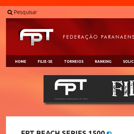
Pesquisar
HOME
FILIE-SE
TORNEIOS
RANKING
SOLI
FPT BEACH SERIES 1500