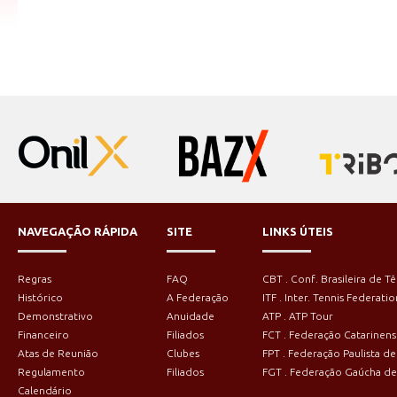
NAVEGAÇÃO RÁPIDA
SITE
LINKS ÚTEIS
Regras
FAQ
CBT . Conf. Brasileira de Tê
Histórico
A Federação
ITF . Inter. Tennis Federatio
Demonstrativo
Anuidade
ATP . ATP Tour
Financeiro
Filiados
FCT . Federação Catarinens
Atas de Reunião
Clubes
FPT . Federação Paulista de
Regulamento
Filiados
FGT . Federação Gaúcha de
Calendário