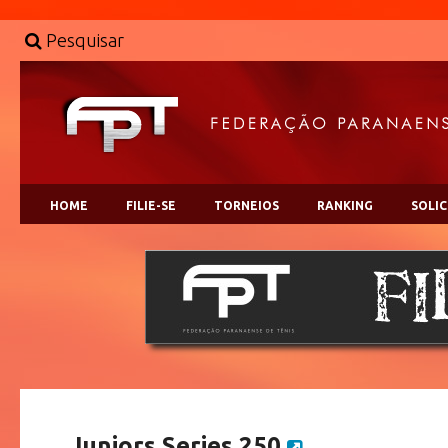
Pesquisar
HOME
FILIE-SE
TORNEIOS
RANKING
SOLI
Juniors Series 250