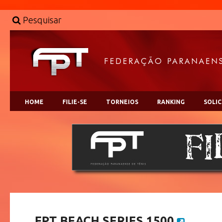
Pesquisar
HOME
FILIE-SE
TORNEIOS
RANKING
SOLI
FPT BEACH SERIES 1500