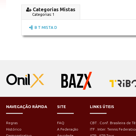
Categorias Mistas
Categorias: 1
B T MISTA D
NAVEGAÇÃO RÁPIDA
SITE
LINKS ÚTEIS
Regras
FAQ
CBT . Conf. Brasileira de Tê
Histórico
A Federação
ITF . Inter. Tennis Federatio
Demonstrativo
Anuidade
ATP . ATP Tour