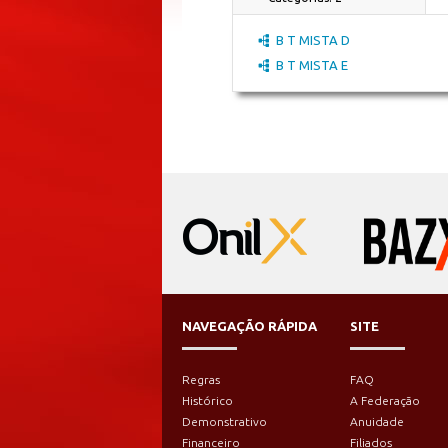
B T MISTA D
B T MISTA E
NAVEGAÇÃO RÁPIDA
SITE
Regras
FAQ
Histórico
A Federação
Demonstrativo
Anuidade
Financeiro
Filiados