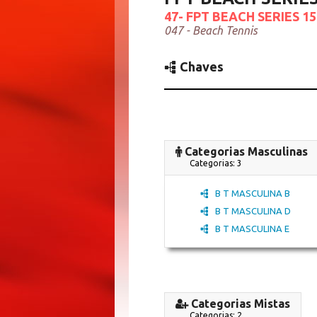
47- FPT BEACH SERIES 15
047 - Beach Tennis
Chaves
Categorias Masculinas
Categorias: 3
B T MASCULINA B
B T MASCULINA D
B T MASCULINA E
Categorias Mistas
Categorias: 2