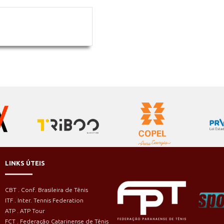
LINKS ÚTEIS
CBT . Conf. Brasileira de Tênis
ITF . Inter. Tennis Federation
ATP . ATP Tour
FCT . Federação Catarinense de Tênis