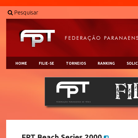
Pesquisar
HOME
FILIE-SE
TORNEIOS
RANKING
SOLI
FPT Beach Series 2000