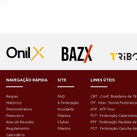
NAVEGAÇÃO RÁPIDA
SITE
LINKS ÚTEIS
Regras
FAQ
CBT . Conf. Brasileira de Tê
Histórico
A Federação
ITF . Inter. Tennis Federatio
Demonstrativo
Anuidade
ATP . ATP Tour
Financeiro
Filiados
FCT . Federação Catarinens
Atas de Reunião
Clubes
FPT . Federação Paulista de
Regulamento
Filiados
FGT . Federação Gaúcha de
Calendário