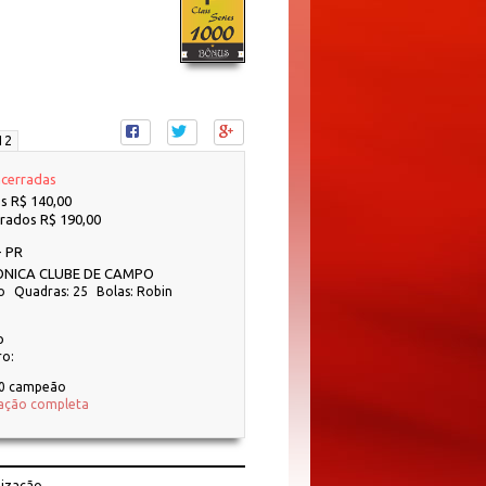
12
ncerradas
 R$ 140,00
rados R$ 190,00
 PR
NICA CLUBE DE CAMPO
o
Quadras: 25
Bolas: Robin
o
ro:
00 campeão
ação completa
lização