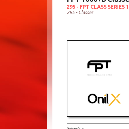
295 - FPT CLASS SERIES 
295 - Classes
Patrocínio