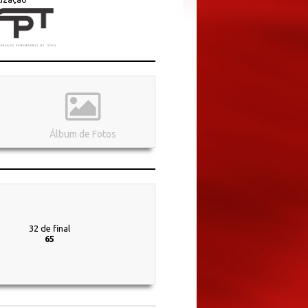
Álbum de Fotos
32 de final
65