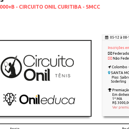
1000+B - CIRCUITO ONIL CURITIBA - SMCC
05-12 à 08-
Inscrições e
Federados
Não Fede
Colombo -
SANTA MO
Piso: Saibr
Soderling
Premiaçã
Em dinhei
1ª MA
R$ 3000,
Ver premi
Apoio
Rea