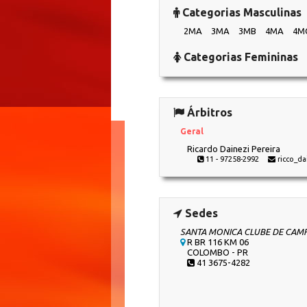
Categorias Masculinas
2MA
3MA
3MB
4MA
4M
Categorias Femininas
Árbitros
Geral
Ricardo Dainezi Pereira
11 - 97258-2992
ricco_d
Sedes
SANTA MONICA CLUBE DE CAM
R BR 116 KM 06
COLOMBO - PR
41 3675-4282