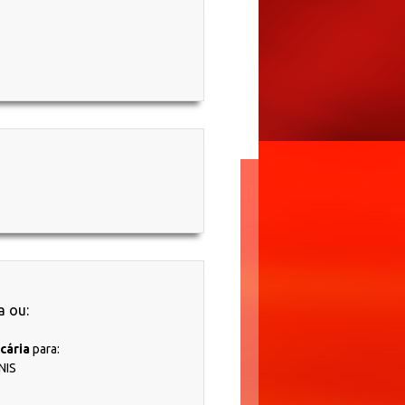
a ou:
cária
para:
NIS