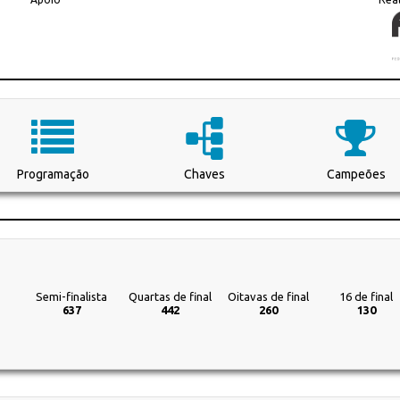
Programação
Chaves
Campeões
Semi-finalista
Quartas de final
Oitavas de final
16 de final
637
442
260
130