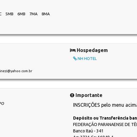
C
5MB
6MB
7MA
8MA
Hospedagem
NH HOTEL
ainezi@yahoo.com.br
Importante
PO
INSCRIÇÕES pelo menu acim
Depósito ou Transferência ban
FEDERAÇÃO PARANAENSE DE TÊ
Banco Itaú - 341