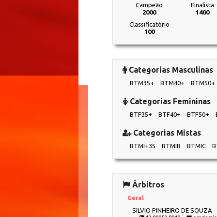
Campeão
Finalista
2000
1400
Classificatório
100
Categorias Masculinas
BTM35+
BTM40+
BTM50+
Categorias Femininas
BTF35+
BTF40+
BTF50+
Categorias Mistas
BTMI+35
BTMIB
BTMIC
B
Árbitros
Geral
SILVIO PINHEIRO DE SOUZA