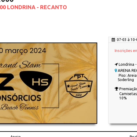
000 LONDRINA - RECANTO
07-03 à 10-
Inscrições e
Londrina -
ARENA RE
Piso: Areia
Soderling
Premiaçã
Camisetas,
10%
Apoio
Rea