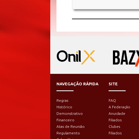
NAVEGAÇÃO RÁPIDA
SITE
Regras
FAQ
Histórico
A Federação
Demonstrativo
Anuidade
Financeiro
Filiados
Atas de Reunião
Clubes
Regulamento
Filiados