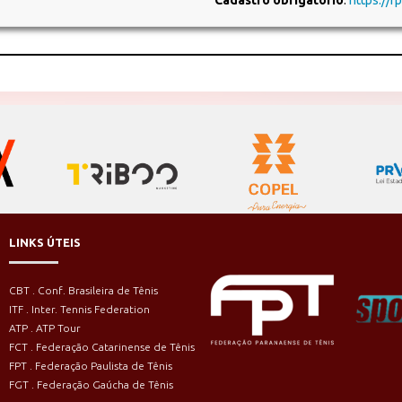
LINKS ÚTEIS
CBT . Conf. Brasileira de Tênis
ITF . Inter. Tennis Federation
ATP . ATP Tour
FCT . Federação Catarinense de Tênis
FPT . Federação Paulista de Tênis
FGT . Federação Gaúcha de Tênis