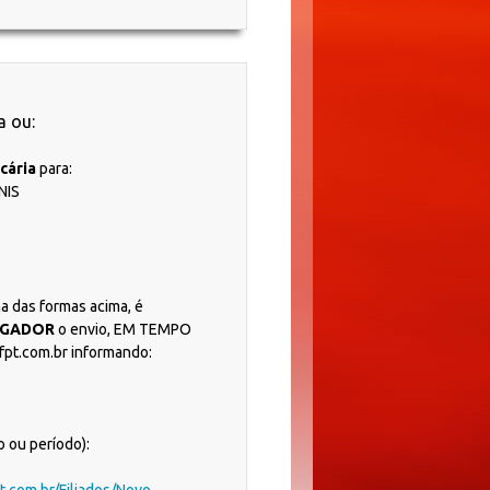
a ou:
cária
para:
NIS
 das formas acima, é
OGADOR
o envio, EM TEMPO
fpt.com.br informando:
ou período):
pt.com.br/Filiados/Novo