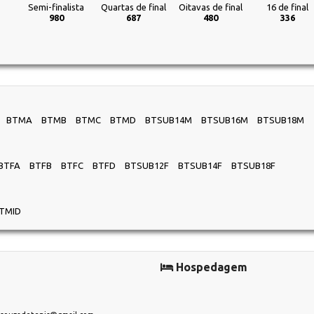
Semi-finalista
Quartas de final
Oitavas de final
16 de final
980
687
480
336
BTMA
BTMB
BTMC
BTMD
BTSUB14M
BTSUB16M
BTSUB18M
BTFA
BTFB
BTFC
BTFD
BTSUB12F
BTSUB14F
BTSUB18F
TMID
Hospedagem