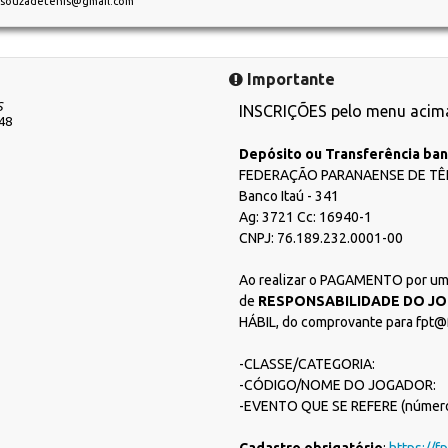
souzadetenis@gmail.com
Importante
S
INSCRIÇÕES pelo menu acim
148
Depósito ou Transferência ban
FEDERAÇÃO PARANAENSE DE TÊ
Banco Itaú - 341
Ag: 3721 Cc: 16940-1
CNPJ: 76.189.232.0001-00
Ao realizar o PAGAMENTO por uma
de
RESPONSABILIDADE DO J
HÁBIL, do comprovante para fpt@
-CLASSE/CATEGORIA:
-CÓDIGO/NOME DO JOGADOR:
-EVENTO QUE SE REFERE (número 
Cadastro obrigatório
:
https://f