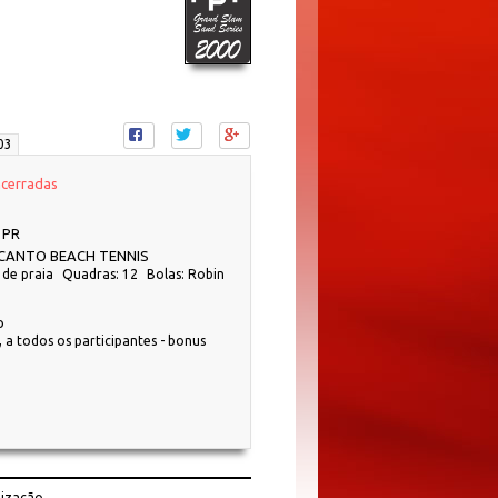
03
ncerradas
 PR
CANTO BEACH TENNIS
 de praia
Quadras: 12
Bolas: Robin
o
 a todos os participantes - bonus
lização