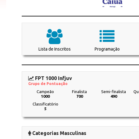
Lista de Inscritos
Programação
FPT 1000 Infjuv
Grupo de Pontuação
Campeão
Finalista
Semi-finalista
Qua
1000
700
490
Classificatório
5
Categorias Masculinas