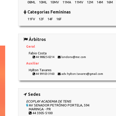
08ML
10ML
10MV
11MA
11MV
12M
14M
16M
Categorias Femininas
11FV
12F
14F
16F
Árbitros
Geral
Fabio Costa
44 98825-0214
londonx@me.com
Auxiliar
Hylton Tavares
44 99103-3160
adv.hylton.tavares@gmail.com
Sedes
ECOPLAY ACADEMIA DE TENIS
AV SENADOR PETRÔNIO PORTELA, 594
MARINGA - PR
44 3305-5100