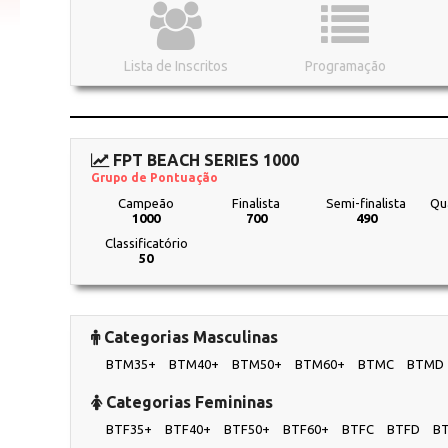
Lista de Inscritos
Programação
FPT BEACH SERIES 1000
Grupo de Pontuação
Campeão
Finalista
Semi-finalista
Qua
1000
700
490
Classificatório
50
Categorias Masculinas
BTM35+
BTM40+
BTM50+
BTM60+
BTMC
BTMD
Categorias Femininas
BTF35+
BTF40+
BTF50+
BTF60+
BTFC
BTFD
B