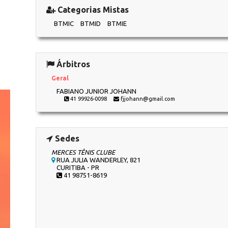
Categorias Mistas
BTMIC
BTMID
BTMIE
Árbitros
Geral
FABIANO JUNIOR JOHANN
41 99926-0098
fjjohann@gmail.com
Sedes
MERCES TÊNIS CLUBE
RUA JULIA WANDERLEY, 821
CURITIBA - PR
41 98751-8619