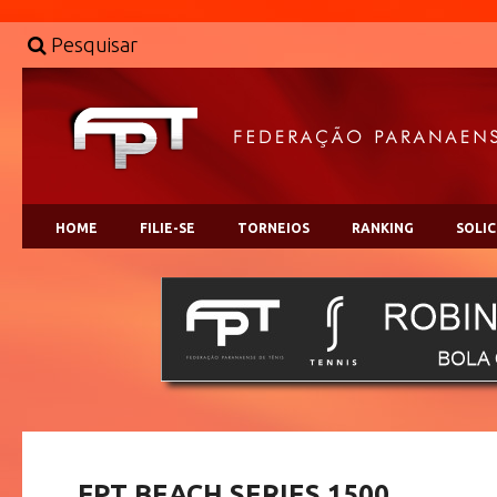
Pesquisar
HOME
FILIE-SE
TORNEIOS
RANKING
SOLI
FPT BEACH SERIES 1500