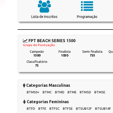
Lista de Inscritos
Programação
FPT BEACH SERIES 1500
Grupo de Pontuação
Campeão
Finalista
Semi-finalista
Qua
1500
1050
735
Classificatório
75
Categorias Masculinas
BTM50+
BTMC
BTMD
BTME
BTMSD
BTMSE
Categorias Femininas
BTFD
BTFE
BTFSC
BTFSE
BTSUB12F
BTSUB14F