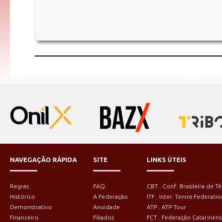
NAVEGAÇÃO RÁPIDA
SITE
LINKS ÚTEIS
Regras
FAQ
CBT . Conf. Brasileira de Tê
Histórico
A Federação
ITF . Inter. Tennis Federatio
Demonstrativo
Anuidade
ATP . ATP Tour
Financeiro
Filiados
FCT . Federação Catarinens