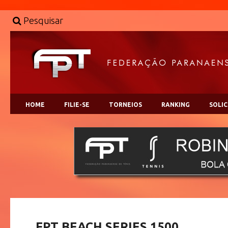
Pesquisar
HOME
FILIE-SE
TORNEIOS
RANKING
SOLI
FPT BEACH SERIES 1500