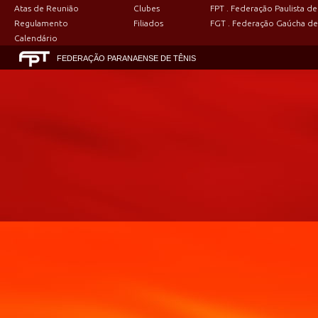
Atas de Reunião
Clubes
FPT . Federação Paulista de
Regulamento
Filiados
FGT . Federação Gaúcha de
Calendário
FEDERAÇÃO PARANAENSE DE TÊNIS