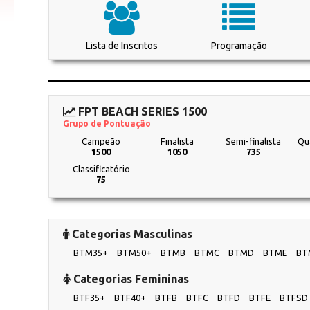
Lista de Inscritos
Programação
FPT BEACH SERIES 1500
Grupo de Pontuação
Campeão
Finalista
Semi-finalista
Qua
1500
1050
735
Classificatório
75
Categorias Masculinas
BTM35+
BTM50+
BTMB
BTMC
BTMD
BTME
BT
Categorias Femininas
BTF35+
BTF40+
BTFB
BTFC
BTFD
BTFE
BTFSD