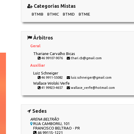
Categorias Mistas
BTMIB
BTMIC
BTMID
BTMIE
Árbitros
Geral
Thariane Carvalho Bicas
46 99107-9076
thari.cb@gmail.com
Auxiliar
Luiz Schneiger
46 9911-55082
luiz.schneiger@gmail.com
Wallace Wolski Verfe
41 99923-4657
wallace_verfe@hotmail.com
Sedes
ARENA BELTRÃO
RUA CAMBORIU, 101
FRANCISCO BELTRAO - PR
46 99115-1221