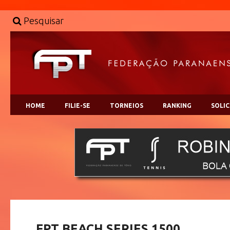
Pesquisar
HOME
FILIE-SE
TORNEIOS
RANKING
SOLI
FPT BEACH SERIES 1500