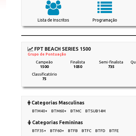
Lista de Inscritos
Programação
FPT BEACH SERIES 1500
Grupo de Pontuação
Campeão
Finalista
Semi-finalista
Qua
1500
1050
735
Classificatório
75
Categorias Masculinas
BTM40+
BTM60+
BTMC
BTSUB14M
Categorias Femininas
BTF35+
BTF60+
BTFB
BTFC
BTFD
BTFE