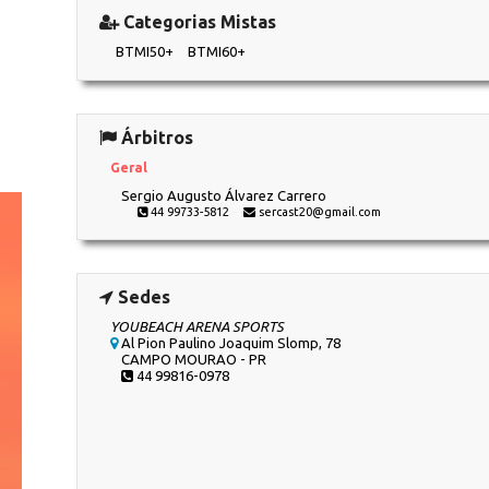
Categorias Mistas
BTMI50+
BTMI60+
Árbitros
Geral
Sergio Augusto Álvarez Carrero
44 99733-5812
sercast20@gmail.com
Sedes
YOUBEACH ARENA SPORTS
Al Pion Paulino Joaquim Slomp, 78
CAMPO MOURAO - PR
44 99816-0978