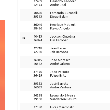
37489
Eleandro Teodoro
42173
Andre Beal
40650
Fernando Zuconelli
39313
Diego Balem
36049
Henrique Motizuki
38496
Flavio Angelo
40483
Jackson Chitolina
36874
Luis Escobar
42718
Jean Basso
42720
Jair Barbosa
36815
João Moresco
40522
André Orbem
37170
Joao Peixoto
36429
Felipe Brito
39352
José Barreto
36039
Andre Ventura
36558
Leonardo Silveira
39160
Vanderson Besutti
37350
Lucas Marconato