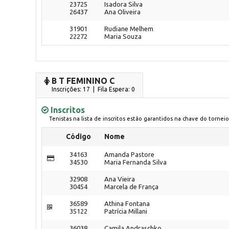
23725
Isadora Silva
26437
Ana Oliveira
31901
Rudiane Melhem
22272
Maria Souza
B T FEMININO C
Inscrições: 17 | Fila Espera: 0
Inscritos
Tenistas na lista de inscritos estão garantidos na chave do torneio
Código
Nome
34163
Amanda Pastore
34530
Maria Fernanda Silva
32908
Ana Vieira
30454
Marcela de França
36589
Athina Fontana
35122
Patrícia Millani
36038
Camila Andraschko