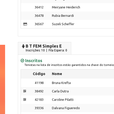
36412
Meiryane Heiderich
36478
Rubia Bernardi
36567
Suzeli Scheffer
B T FEM Simples E
Inscrições: 10 | Fila Espera: 0
Inscritos
Tenistas na lista de inscritos estão garantidos na chave do torneio
Código
Nome
41198
Bruna Krefta
38492
Carla Dutra
42183
Caroline Pilatti
39336
Dalvana Figueredo