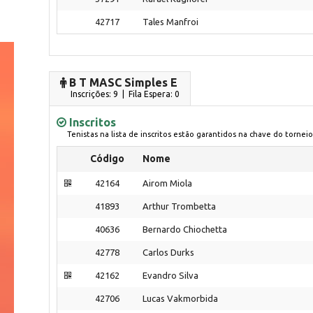
42717
Tales Manfroi
B T MASC Simples E
Inscrições: 9 | Fila Espera: 0
Inscritos
Tenistas na lista de inscritos estão garantidos na chave do torneio
Código
Nome
42164
Airom Miola
41893
Arthur Trombetta
40636
Bernardo Chiochetta
42778
Carlos Durks
42162
Evandro Silva
42706
Lucas Vakmorbida