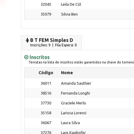
32045
Leila De Cól
35079
Silvia Ben
B T FEM Simples D
Inscrições: 9 | Fila Espera: 0
Inscritos
Tenistas na lista de inscritos estão garantidos na chave do torneio
Código
Nome
36011
Amanda Sauthier
38516
Fernanda Longhi
37730
Graciele Merlo
35158
Larissa Lorenci
36067
Laura Silva
37276
Lays Kaghofer