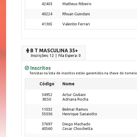
42403
Matheus Ribeiro
40224
Rhuan Guindani
41365
Valentin Ferrari
B T MASCULINA 35+
Inscrições: 12 | Fila Espera: 0
Inscritos
Tenistas na lista de inscritos estão garantidos na chave do torneio
Código
Nome
34952
Artur Giuliani
8550
Adriana Rocha
11032
Belmar Ramos
35036
Henrique Sanaiotto
37697
Diego Machado
40560
Cesar Chiochetta