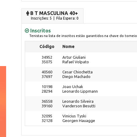
B T MASCULINA 40+
Inscrições: 5 | Fila Espera: 0
Inscritos
Tenistas na lista de inscritos estão garantidos na chave do torneio
Código
Nome
34952
Artur Giuliani
35075
Rafael Volpato
40560
Cesar Chiochetta
37697
Diego Machado
10198
Joao Uchak
28294
Leonardo Lippmann
36558
Leonardo Silveira
39160
Vanderson Besutti
32095
Vinicius Tyski
32128
Georgen Hauagge