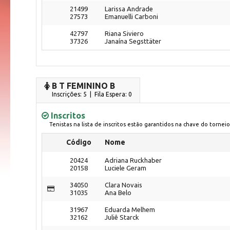
21499
Larissa Andrade
27573
Emanuelli Carboni
42797
Riana Siviero
37326
Janaína Segsttäter
B T FEMININO B
Inscrições: 5 | Fila Espera: 0
Inscritos
Tenistas na lista de inscritos estão garantidos na chave do torneio
Código
Nome
20424
Adriana Ruckhaber
20158
Luciele Geram
34050
Clara Novais
31035
Ana Belo
31967
Eduarda Melhem
32162
Juliê Starck