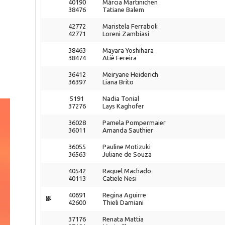
40190
Márcia Martinichen
38476
Tatiane Balem
42772
Maristela Ferraboli
42771
Loreni Zambiasi
38463
Mayara Yoshihara
38474
Atiê Fereira
36412
Meiryane Heiderich
36397
Liana Brito
5191
Nadia Tonial
37276
Lays Kaghofer
36028
Pamela Pompermaier
36011
Amanda Sauthier
36055
Pauline Motizuki
36563
Juliane de Souza
40542
Raquel Machado
40113
Catiele Nesi
40691
Regina Aguirre
42600
Thieli Damiani
37176
Renata Mattia