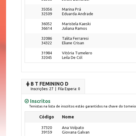
35056
Marina Prá
32509
Eduarda Andrade
36052
Maristela Kaeski
36614
Juliana Ramos
32086
Talita Ferraresi
34322
Eliane Crisan
31984
Vitória Tumelero
32045
Leila De Cól
B T FEMININO D
Inscrições: 27 | Fila Espera: 0
Inscritos
Tenistas na lista de inscritos estão garantidos na chave do torneio
Código
Nome
37320
Ana Volpato
39159
Giovana Galvan