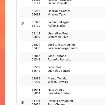
35143
Daniel Rossetto
38216
Henrique Gomes
32095
Vinicius Tyski
38346
Jaimur Pellegrini
36770
Rafael Hacker
35115
Jhonattan Foss
35099
Jefferson Silva
26824
José Chicoski Junior
36430
Jeferson Bergamaschi
36047
Jose Fontana
36548
Roberto Roncato
36597
José Paez
36519
Luan dos Santos
31982
Marco Tonello
32204
Willian Oliveira
36041
Neto Araujo
35064
Eleandro Toldo
31793
Rafael Formighieri
33054
Enzo Chaves