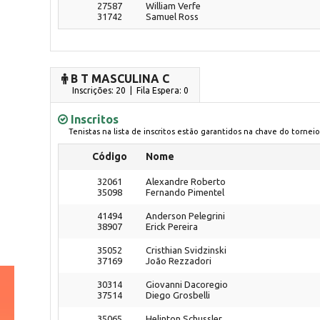
27587
William Verfe
31742
Samuel Ross
B T MASCULINA C
Inscrições: 20 | Fila Espera: 0
Inscritos
Tenistas na lista de inscritos estão garantidos na chave do torneio
Código
Nome
32061
Alexandre Roberto
35098
Fernando Pimentel
41494
Anderson Pelegrini
38907
Erick Pereira
35052
Cristhian Svidzinski
37169
João Rezzadori
30314
Giovanni Dacoregio
37514
Diego Grosbelli
35065
Helinton Schussler