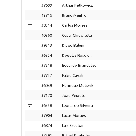
37699
Arthur Petkowicz
42716
Bruno Manfroi
38514
Carlos Moraes
40560
Cesar Chiochetta
39313
Diego Balem
36524
Douglas Rosolen
37218
Eduardo Brandalise
37737
Fabio Cavali
36049
Henrique Motizuki
37170
Joao Peixoto
36558
Leonardo Silveira
37904
Lucas Moraes
36874
Luis Escobar
37291
Rafael Kaghofer