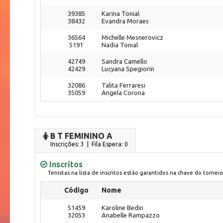
39385
Karina Tonial
38432
Evandra Moraes
36564
Michelle Mesnerovicz
5191
Nadia Tonial
42749
Sandra Camello
42429
Lucyana Spegiorin
32086
Talita Ferraresi
35059
Angela Corona
B T FEMININO A
Inscrições: 3 | Fila Espera: 0
Inscritos
Tenistas na lista de inscritos estão garantidos na chave do torneio
Código
Nome
51459
Karoline Bedin
32053
Anabelle Rampazzo