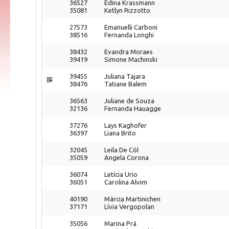
36527
Edina Krassmann
35081
Ketlyn Rizzotto
27573
Emanuelli Carboni
38516
Fernanda Longhi
38432
Evandra Moraes
39419
Simone Machinski
39455
Juliana Tajara
38476
Tatiane Balem
36563
Juliane de Souza
32136
Fernanda Hauagge
37276
Lays Kaghofer
36397
Liana Brito
32045
Leila De Cól
35059
Angela Corona
36074
Letícia Urio
36051
Carolina Alvim
40190
Márcia Martinichen
37171
Lívia Vergopolan
35056
Marina Prá