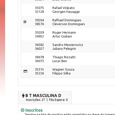
35075
Rafael Volpato
32128
Georgen Hauagge
39264
Rafhael Domingues
38576
Cleverson Domingues
35039
Roger Hermann
34952
Artur Giuliani
36582
Sandro Mesnerovicz
36027
Juliano Pelegrin
38478
Thiago Rizzatti
36073
Lucas Ben
35315
Wagner Souza
35226
Filippo Silka
B T MASCULINA D
Inscrições: 27 | Fila Espera: 0
Inscritos
Tenistas na lista de inscritos estão garantidos na chave do torneio