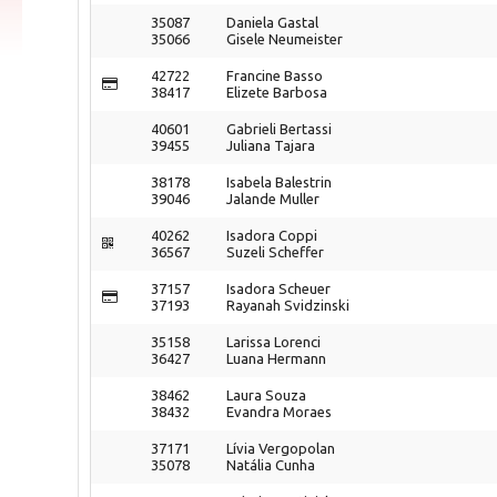
35087
Daniela Gastal
35066
Gisele Neumeister
42722
Francine Basso
38417
Elizete Barbosa
40601
Gabrieli Bertassi
39455
Juliana Tajara
38178
Isabela Balestrin
39046
Jalande Muller
40262
Isadora Coppi
36567
Suzeli Scheffer
37157
Isadora Scheuer
37193
Rayanah Svidzinski
35158
Larissa Lorenci
36427
Luana Hermann
38462
Laura Souza
38432
Evandra Moraes
37171
Lívia Vergopolan
35078
Natália Cunha