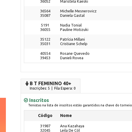
36052
Maristela Kaeski
36564
Michelle Mesnerovicz
35087
Daniela Gastal
5191
Nadia Tonial
36055
Pauline Motizuki
35122
Patrícia Millani
35031
Cristiane Schelp
40554
Rosane Quevedo
39453
Danieli Rovea
B T FEMININO 40+
Inscrições: 5 | Fila Espera: 0
Inscritos
Tenistas na lista de inscritos estão garantidos na chave do torneio
Código
Nome
31987
Ana Kazahaya
32045
Leila De Cól