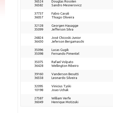
36524
Douglas Rosolen
36582
Sandro Mesnerovicz
37737
Fabio Cavali
36057
Thiago Oliveira
32128
Georgen Hauagge
35099
Jefferson Silva
26824
José Chicoski Junior
36430
Jeferson Bergamaschi
35096
Lucas Gugik
35098
Fernando Pimentel
35075
Rafael Volpato
36428
Wellington Ribeiro
39160
Vanderson Besutti
36558
Leonardo Silveira
32095
Vinicius Tyski
10198
Joao Uchak
27587
William Verfe
36049
Henrique Motizuki