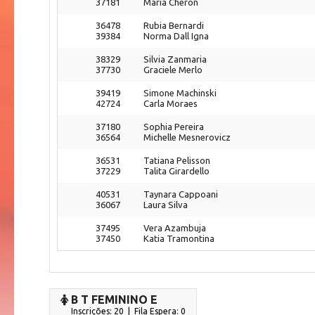
37181
Maria Cheron
36478
Rubia Bernardi
39384
Norma Dall Igna
38329
Silvia Zanmaria
37730
Graciele Merlo
39419
Simone Machinski
42724
Carla Moraes
37180
Sophia Pereira
36564
Michelle Mesnerovicz
36531
Tatiana Pelisson
37229
Talita Girardello
40531
Taynara Cappoani
36067
Laura Silva
37495
Vera Azambuja
37450
Katia Tramontina
B T FEMININO E
Inscrições: 20 | Fila Espera: 0