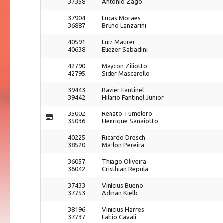
37358
Antônio Zago
37904
Lucas Moraes
36887
Bruno Lanzarini
40591
Luiz Maurer
40638
Eliezer Sabadini
42790
Maycon Ziliotto
42795
Sider Mascarello
39443
Ravier Fantinel
39442
Hilário Fantinel Junior
35002
Renato Tumelero
35036
Henrique Sanaiotto
40225
Ricardo Dresch
38520
Marlon Pereira
36057
Thiago Oliveira
36042
Cristhian Repula
37433
Vinícius Bueno
37753
Adinan Kielb
38196
Vinicius Harres
37737
Fabio Cavali