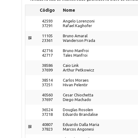
Código
Nome
42593
Angelo Lorenzoni
37291
Rafael Kaghofer
11105
Bruno Amaral
23361
Wanderson Prada
42716
Bruno Manfroi
42717
Tales Manfroi
38586
Caio Link
37699
Arthur Petkowicz
38514
Carlos Moraes
37251
Hivan Pelentir
40560
Cesar Chiochetta
37697
Diego Machado
36524
Douglas Rosolen
37218
Eduardo Brandalise
40807
Eduardo Dalla Maria
37823
Marcos Angonesi