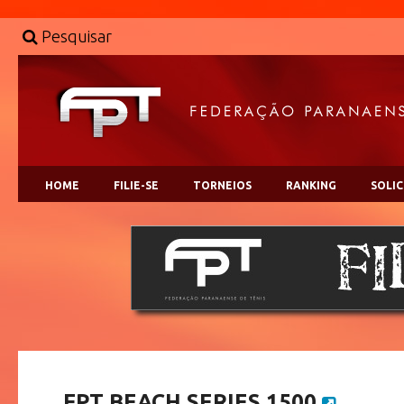
Pesquisar
HOME
FILIE-SE
TORNEIOS
RANKING
SOLI
FPT BEACH SERIES 1500