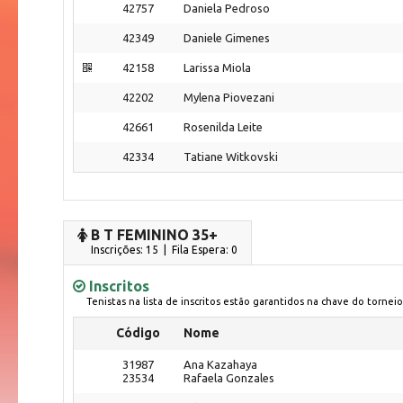
42757
Daniela Pedroso
42349
Daniele Gimenes
42158
Larissa Miola
42202
Mylena Piovezani
42661
Rosenilda Leite
42334
Tatiane Witkovski
B T FEMININO 35+
Inscrições: 15 | Fila Espera: 0
Inscritos
Tenistas na lista de inscritos estão garantidos na chave do torneio
Código
Nome
31987
Ana Kazahaya
23534
Rafaela Gonzales