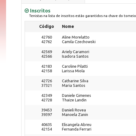
Inscritos
Tenistas na lista de inscritos estão garantidos na chave do torneio
Código
Nome
42760
Aline Morelatto
42762
Camila Czechowski
42569
Ariely Caramori
42566
Isadora Santos
42183
Caroline Pilatti
42158
Larissa Miola
42726
Catharine Silva
37321
Maria Santos
42349
Daniele Gimenes
42728
Thaize Landin
39453
Danieli Rovea
39397
Manoela Zanin
40635
Elisangela Abreu
42154
Fernanda Ferrari