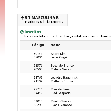
B T MASCULINA B
Inscrições: 6 | Fila Espera: 0
Inscritos
Tenistas na lista de inscritos estão garantidos na chave do torneio
Código
Nome
30158
Andre Kim
35096
Lucas Gugik
32576
Eduardo Branco
26503
Mateus Neves
21763
Leandro Bagurinski
21192
Matheus Souza
27734
Marcelo Lima
34412
Riad Gasparin
33055
Murilo Chaves
36298
Ryan Okamoto