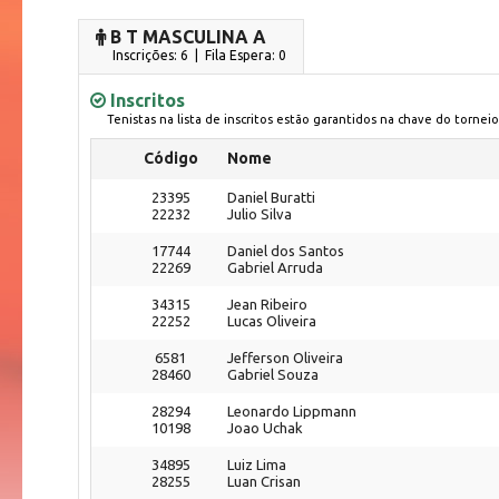
B T MASCULINA A
Inscrições: 6 | Fila Espera: 0
Inscritos
Tenistas na lista de inscritos estão garantidos na chave do torneio
Código
Nome
23395
Daniel Buratti
22232
Julio Silva
17744
Daniel dos Santos
22269
Gabriel Arruda
34315
Jean Ribeiro
22252
Lucas Oliveira
6581
Jefferson Oliveira
28460
Gabriel Souza
28294
Leonardo Lippmann
10198
Joao Uchak
34895
Luiz Lima
28255
Luan Crisan