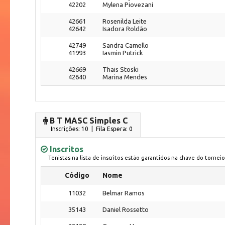
42202
Mylena Piovezani
42661
Rosenilda Leite
42642
Isadora Roldão
42749
Sandra Camello
41993
Iasmin Putrick
42669
Thais Stoski
42640
Marina Mendes
B T MASC Simples C
Inscrições: 10 | Fila Espera: 0
Inscritos
Tenistas na lista de inscritos estão garantidos na chave do torneio
Código
Nome
11032
Belmar Ramos
35143
Daniel Rossetto