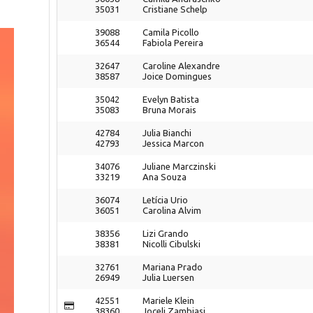
35031
Cristiane Schelp
39088
Camila Picollo
36544
Fabiola Pereira
32647
Caroline Alexandre
38587
Joice Domingues
35042
Evelyn Batista
35083
Bruna Morais
42784
Julia Bianchi
42793
Jessica Marcon
34076
Juliane Marczinski
33219
Ana Souza
36074
Letícia Urio
36051
Carolina Alvim
38356
Lizi Grando
38381
Nicolli Cibulski
32761
Mariana Prado
26949
Julia Luersen
42551
Mariele Klein
38360
Joceli Zambiasi