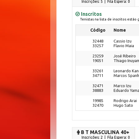
Inscrições: 5 | Fila Espera: 0
Inscritos
Tenistas na lista de inscritos estão
Código
Nome
32448
Cassio Izu
33257
Flavio Maia
23259
José Ribeiro
19051
Thiago Inuya
33261
Leonardo Ka
34711
Marcos Spanh
32471
Marco Izu
38883
Eduardo Yam
19985
Rodrigo Arai
32470
Hugo Sato
B T MASCULINA 40+
Inscrições: 2 | Fila Espera: 0