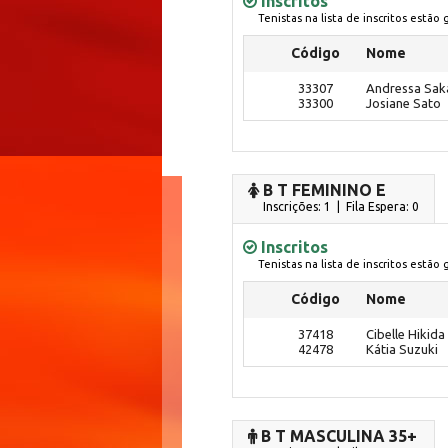
Inscritos
Tenistas na lista de inscritos estão
Código
Nome
33307
Andressa Sa
33300
Josiane Sato
B T FEMININO E
Inscrições: 1 | Fila Espera: 0
Inscritos
Tenistas na lista de inscritos estão
Código
Nome
37418
Cibelle Hikida
42478
Kátia Suzuki
B T MASCULINA 35+