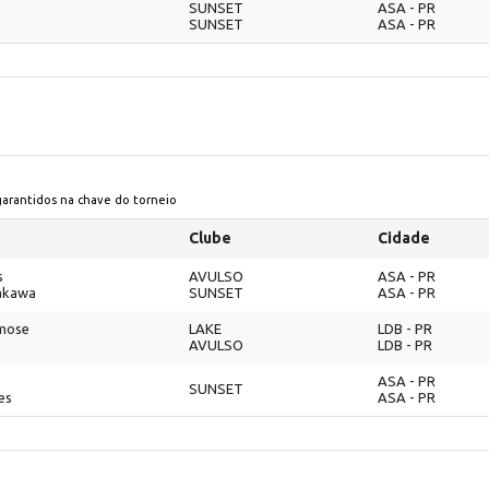
SUNSET
ASA - PR
SUNSET
ASA - PR
 garantidos na chave do torneio
Clube
Cidade
s
AVULSO
ASA - PR
akawa
SUNSET
ASA - PR
mose
LAKE
LDB - PR
a
AVULSO
LDB - PR
ASA - PR
SUNSET
es
ASA - PR