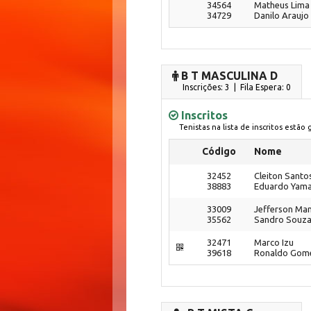
34564
Matheus Lima
34729
Danilo Araujo
B T MASCULINA D
Inscrições: 3 | Fila Espera: 0
Inscritos
Tenistas na lista de inscritos estão
Código
Nome
32452
Cleiton Santo
38883
Eduardo Yam
33009
Jefferson Ma
35562
Sandro Souz
32471
Marco Izu
39618
Ronaldo Gom