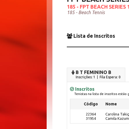
185 - FPT BEACH SERIES
185 - Beach Tennis
Lista de Inscritos
B T FEMININO B
Inscrições: 1 | Fila Espera: 0
Inscritos
Tenistas na lista de inscritos estão
Código
Nome
22364
Carolina Taki
31954
Camila Kazu