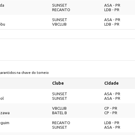
nda
SUNSET
ASA - PR
RECANTO
LDB - PR
SUNSET
ASA - PR
obu
VBCLUB
LDB - PR
 garantidos na chave do torneio
Clube
Cidade
SUNSET
ASA - PR
ol
SUNSET
ASA - PR
VBCLUB
CP - PR
azawa
BATEL B
CP - PR
eguim
RECANTO
LDB - PR
SUNSET
ASA - PR