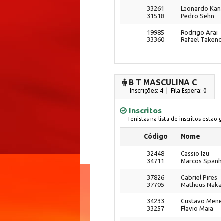
33261
Leonardo Ka
31518
Pedro Sehn
19985
Rodrigo Arai
33360
Rafael Taken
B T MASCULINA C
Inscrições: 4 | Fila Espera: 0
Inscritos
Tenistas na lista de inscritos estão
Código
Nome
32448
Cassio Izu
34711
Marcos Spanh
37826
Gabriel Pires
37705
Matheus Nak
34233
Gustavo Men
33257
Flavio Maia