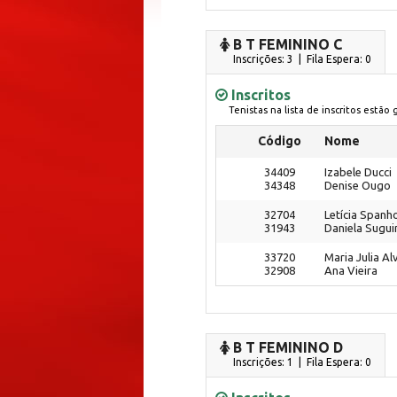
B T FEMININO C
Inscrições: 3 | Fila Espera: 0
Inscritos
Tenistas na lista de inscritos estão
Código
Nome
34409
Izabele Ducci
34348
Denise Ougo
32704
Letícia Spanh
31943
Daniela Sugu
33720
Maria Julia Al
32908
Ana Vieira
B T FEMININO D
Inscrições: 1 | Fila Espera: 0