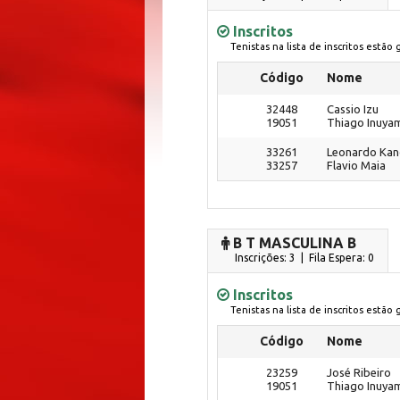
Inscritos
Tenistas na lista de inscritos estão
Código
Nome
32448
Cassio Izu
19051
Thiago Inuya
33261
Leonardo Ka
33257
Flavio Maia
B T MASCULINA B
Inscrições: 3 | Fila Espera: 0
Inscritos
Tenistas na lista de inscritos estão
Código
Nome
23259
José Ribeiro
19051
Thiago Inuya