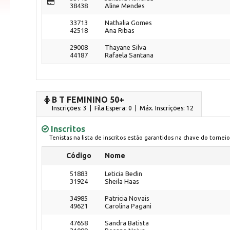
38438
Aline Mendes
33713
Nathalia Gomes
42518
Ana Ribas
29008
Thayane Silva
44187
Rafaela Santana
B T FEMININO 50+
Inscrições: 3 | Fila Espera: 0
| Máx. Inscrições: 12
Inscritos
Tenistas na lista de inscritos estão garantidos na chave do torneio
Código
Nome
51883
Leticia Bedin
31924
Sheila Haas
34985
Patricia Novais
49621
Carolina Pagani
47658
Sandra Batista