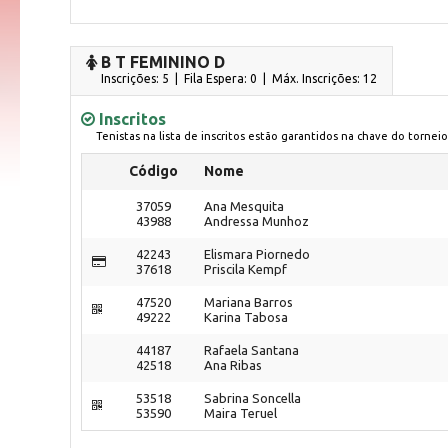
B T FEMININO D
Inscrições: 5 | Fila Espera: 0
| Máx. Inscrições: 12
Inscritos
Tenistas na lista de inscritos estão garantidos na chave do torneio
Código
Nome
37059
Ana Mesquita
43988
Andressa Munhoz
42243
Elismara Piornedo
37618
Priscila Kempf
47520
Mariana Barros
49222
Karina Tabosa
44187
Rafaela Santana
42518
Ana Ribas
53518
Sabrina Soncella
53590
Maira Teruel