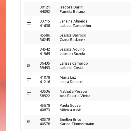
30121
Isadora Darini
44092
Pamela Batauz
33715
Janaina Almeida
41638
Isabela Zamperlini
45586
Jéssica Barroso
36245
Giana Badzinski
34542
Jessica Aquino
41969
Julimari Suzuki
36435
Larissa Camargo
39493
Isabelle Costa
41078
Maria Luz
41216
Laura Denardi
43536
Nathalia Pessoa
38922
Ana Beatriz Vieira
45678
Paula Souza
40873
Mônica Assis
40579
Suellen Brito
40578
Karine Zimmermann