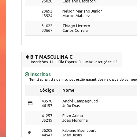
25020
Cassiano Battistoni
29892
Nelson Mariano Junior
13924
Marcio Matinez
31022
Thiago Herrero
33667
Carlos Correia
B T MASCULINA C
Inscrições: 11 | Fila Espera: 0
| Máx. Inscrições: 12
Inscritos
Tenistas na lista de inscritos estão garantidos na chave do torneio
Código
Nome
49578
André Campagnucci
46157
João Dias
41257
Enzo Arima
35219
João Noronha
36208
Fabiano Bitencourt
44947
João Jesus