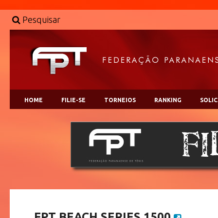
Pesquisar
HOME
FILIE-SE
TORNEIOS
RANKING
SOLI
FPT BEACH SERIES 1500