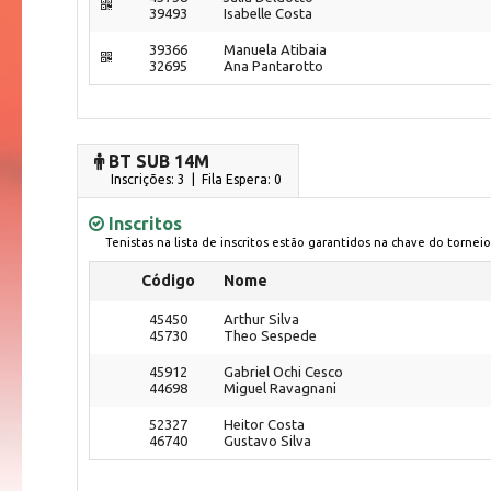
39493
Isabelle Costa
39366
Manuela Atibaia
32695
Ana Pantarotto
BT SUB 14M
Inscrições: 3 | Fila Espera: 0
Inscritos
Tenistas na lista de inscritos estão garantidos na chave do torneio
Código
Nome
45450
Arthur Silva
45730
Theo Sespede
45912
Gabriel Ochi Cesco
44698
Miguel Ravagnani
52327
Heitor Costa
46740
Gustavo Silva