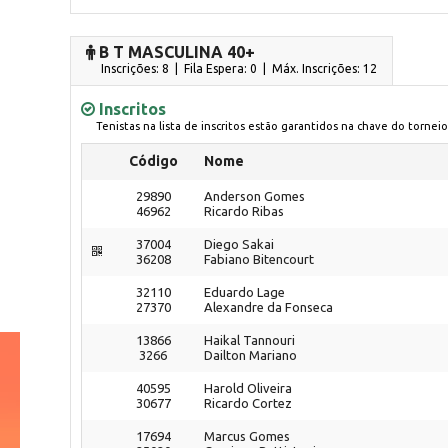
B T MASCULINA 40+
Inscrições: 8 | Fila Espera: 0
| Máx. Inscrições: 12
Inscritos
Tenistas na lista de inscritos estão garantidos na chave do torneio
Código
Nome
29890
Anderson Gomes
46962
Ricardo Ribas
37004
Diego Sakai
36208
Fabiano Bitencourt
32110
Eduardo Lage
27370
Alexandre da Fonseca
13866
Haikal Tannouri
3266
Dailton Mariano
40595
Harold Oliveira
30677
Ricardo Cortez
17694
Marcus Gomes