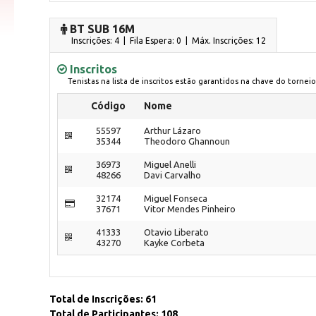
BT SUB 16M
Inscrições: 4 | Fila Espera: 0
| Máx. Inscrições: 12
Inscritos
Tenistas na lista de inscritos estão garantidos na chave do torneio
Código
Nome
55597
Arthur Lázaro
35344
Theodoro Ghannoun
36973
Miguel Anelli
48266
Davi Carvalho
32174
Miguel Fonseca
37671
Vitor Mendes Pinheiro
41333
Otavio Liberato
43270
Kayke Corbeta
Total de Inscrições: 61
Total de Participantes: 108