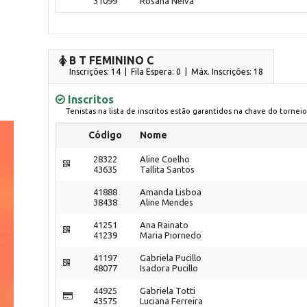
31099
Rosana Neiva
B T FEMININO C
Inscrições: 14 | Fila Espera: 0
| Máx. Inscrições: 18
Inscritos
Tenistas na lista de inscritos estão garantidos na chave do torneio
Código
Nome
28322
Aline Coelho
43635
Tallita Santos
41888
Amanda Lisboa
38438
Aline Mendes
41251
Ana Rainato
41239
Maria Piornedo
41197
Gabriela Pucillo
48077
Isadora Pucillo
44925
Gabriela Totti
43575
Luciana Ferreira