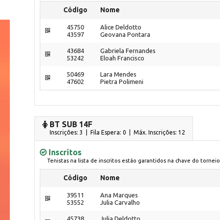
Código
Nome
45750
Alice Deldotto
43597
Geovana Pontara
43684
Gabriela Fernandes
53242
Eloah Francisco
50469
Lara Mendes
47602
Pietra Polimeni
BT SUB 14F
Inscrições: 3 | Fila Espera: 0
| Máx. Inscrições: 12
Inscritos
Tenistas na lista de inscritos estão garantidos na chave do torneio
Código
Nome
39511
Ana Marques
53552
Julia Carvalho
45738
Julia Deldotto