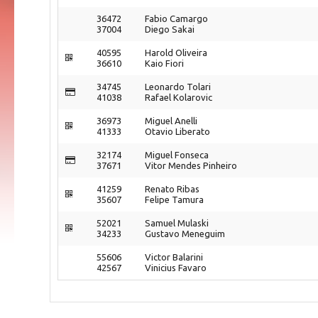
36472
Fabio Camargo
37004
Diego Sakai
40595
Harold Oliveira
36610
Kaio Fiori
34745
Leonardo Tolari
41038
Rafael Kolarovic
36973
Miguel Anelli
41333
Otavio Liberato
32174
Miguel Fonseca
37671
Vitor Mendes Pinheiro
41259
Renato Ribas
35607
Felipe Tamura
52021
Samuel Mulaski
34233
Gustavo Meneguim
55606
Victor Balarini
42567
Vinicius Favaro