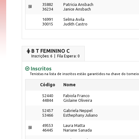
35882
Patricia Ansbach
36234
Janice Ansbach
16991
Selma Avila
30015
Judith Castro
B T FEMININO C
Inscrições: 6 | Fila Espera: 0
Inscritos
Tenistas na lista de inscritos estão garantidos na chave do torneio
Código
Nome
52440
Fabiola Franco
44844
Gislaine Oliveira
52457
Gabriela Neppel
53466
Esthephany Juliano
49553
Laura Matta
46445
Nariane Sanada