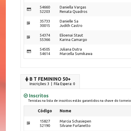
54660
Daniella Vargas
52203
Renata Quadros
35733
Danielle Sa
30015
Judith Castro
54374
Elioenai Staut
55366
Karina Camargo
54505
Juliana Dutra
54614
Marcella Sumikawa
B T FEMININO 50+
Inscrições: 3 | Fila Espera: 0
Inscritos
Tenistas na lista de inscritos estão garantidos na chave do torneio
Código
Nome
15827
Marcia Schasiepen
52190
Silvane Furlanetto