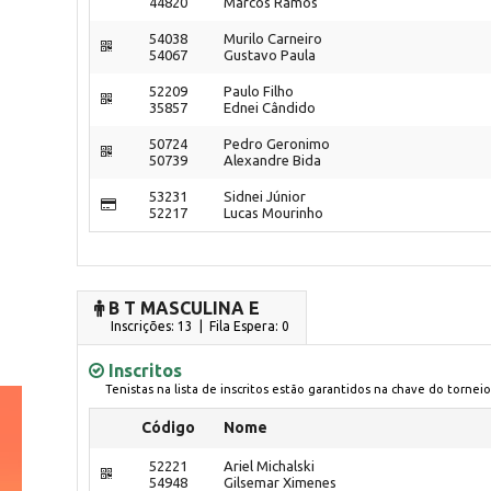
44820
Marcos Ramos
54038
Murilo Carneiro
54067
Gustavo Paula
52209
Paulo Filho
35857
Ednei Cândido
50724
Pedro Geronimo
50739
Alexandre Bida
53231
Sidnei Júnior
52217
Lucas Mourinho
B T MASCULINA E
Inscrições: 13 | Fila Espera: 0
Inscritos
Tenistas na lista de inscritos estão garantidos na chave do torneio
Código
Nome
52221
Ariel Michalski
54948
Gilsemar Ximenes