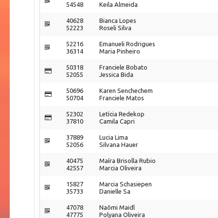
54548
Keila Almeida
40628
Bianca Lopes
52223
Roseli Silva
52216
Emanueli Rodrigues
36314
Maria Pinheiro
50318
Franciele Bobato
52055
Jessica Bida
50696
Karen Senchechem
50704
Franciele Matos
52302
Letícia Redekop
37810
Camila Capri
37889
Lucia Lima
52056
Silvana Hauer
40475
Maíra Brisolla Rubio
42557
Marcia Oliveira
15827
Marcia Schasiepen
35733
Danielle Sa
47078
Naômi Maidl
47775
Polyana Oliveira