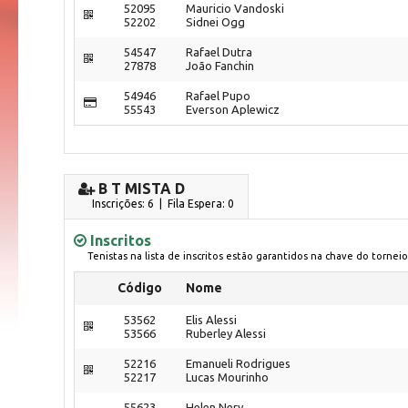
52095
Mauricio Vandoski
52202
Sidnei Ogg
54547
Rafael Dutra
27878
João Fanchin
54946
Rafael Pupo
55543
Everson Aplewicz
B T MISTA D
Inscrições: 6 | Fila Espera: 0
Inscritos
Tenistas na lista de inscritos estão garantidos na chave do torneio
Código
Nome
53562
Elis Alessi
53566
Ruberley Alessi
52216
Emanueli Rodrigues
52217
Lucas Mourinho
55623
Helen Nery