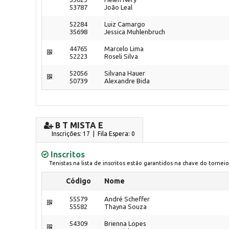
53787
João Leal
52284
Luiz Camargo
35698
Jessica Muhlenbruch
44765
Marcelo Lima
52223
Roseli Silva
52056
Silvana Hauer
50739
Alexandre Bida
B T MISTA E
Inscrições: 17 | Fila Espera: 0
Inscritos
Tenistas na lista de inscritos estão garantidos na chave do torneio
Código
Nome
55579
André Scheffer
55582
Thayna Souza
54309
Brienna Lopes