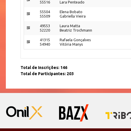
55516
Lara Penteado
55504
Elena Bobato
55509
Gabriella Vieira
49553
Laura Matta
52220
Beatriz Trochmann
41315
Rafaela Gonçalves
54940
Vitória Manys
Total de Inscrições: 146
Total de Participantes: 203