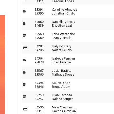
54311
Ezequiel Lopes
55391
Caroline Almeida
55390
Jonathan Cristo
54660
Daniella Vargas
54659
Erivelton Laat
55568
Erica Watanabe
55569
Jean Vicentini
54285
Halyson Nery
54286
Naiara Felicio
54364
Isabella Fanchin
27878
João Fanchin
55567
Josiel Batista
55566
Nathalia Souza
55394
Kauan Ripka
52846
Bruna Apem
55259
Luan Barbosa
55257
Daiana Kruger
54596
Malu Cruziniani
52313
Lincon Cruziniani