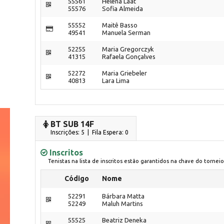
55561
Helena Laat
55576
Sofia Almeida
55552
Maitê Basso
49541
Manuela Serman
52255
Maria Gregorczyk
41315
Rafaela Gonçalves
52272
Maria Griebeler
40813
Lara Lima
BT SUB 14F
Inscrições: 5 | Fila Espera: 0
Inscritos
Tenistas na lista de inscritos estão garantidos na chave do torneio
Código
Nome
52291
Bárbara Matta
52249
Maluh Martins
55525
Beatriz Deneka