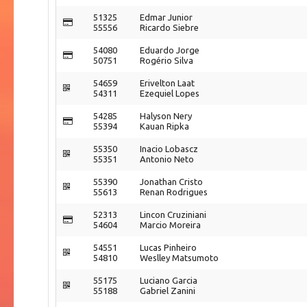
51325
Edmar Junior
55556
Ricardo Siebre
54080
Eduardo Jorge
50751
Rogério Silva
54659
Erivelton Laat
54311
Ezequiel Lopes
54285
Halyson Nery
55394
Kauan Ripka
55350
Inacio Lobascz
55351
Antonio Neto
55390
Jonathan Cristo
55613
Renan Rodrigues
52313
Lincon Cruziniani
54604
Marcio Moreira
54551
Lucas Pinheiro
54810
Weslley Matsumoto
55175
Luciano Garcia
55188
Gabriel Zanini