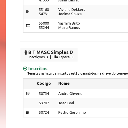
55160
Viviane Dekkers
54731
Joelma Souza
55000
Yasmim Brito
55244
Maira Ramos
B T MASC Simples D
Inscrições: 3 | Fila Espera: 0
Inscritos
Tenistas na lista de inscritos estão garantidos na chave do torneio
Código
Nome
50734
Andre Oliverio
53787
João Leal
50724
Pedro Geronimo