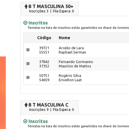
B T MASCULINA 50+
Inscrições: 3 | Fila Espera: 0
Inscritos
Tenistas na lista de inscritos estão garantidos na chave do torneio
Código
Nome
39721
Arcelio de Lara
55551
Raphael Serman
37842
Fernando Gormanns
37352
Maurício de Mattos
50751
Rogério Silva
54659
Erivelton Laat
B T MASCULINA C
Inscrições: 9 | Fila Espera: 0
Inscritos
Tenistas na lista de inscritos estão garantidos na chave do torneio