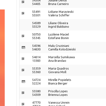
54304
Juliane Denck
54405
Bruna Carneiro
55491
Lidiane Maravieski
55501
Valéria Schiffer
54589
Liliane Oliveira
55529
Ingrid Balduino
50750
Luzilene Maciel
55345
Estefane Bonin
54596
Malu Cruziniani
54630
Camilla Kolodzieiski
54614
Marcella Sumikawa
13383
Ana Brandao
55359
Maria Quadros
55360
Giovana Moll
54724
Mirelle Popielets
52224
Bianca Berger
55580
Priscilla Lopes
54309
Brienna Lopes
47770
Vanessa Unrein
47553
Anna Cabral