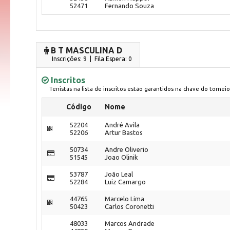
52471
Fernando Souza
B T MASCULINA D
Inscrições: 9 | Fila Espera: 0
Inscritos
Tenistas na lista de inscritos estão garantidos na chave do torneio
Código
Nome
52204
André Avila
52206
Artur Bastos
50734
Andre Oliverio
51545
Joao Olinik
53787
João Leal
52284
Luiz Camargo
44765
Marcelo Lima
50423
Carlos Coronetti
48033
Marcos Andrade