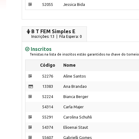
52055
Jessica Bida
B T FEM Simples E
Inscrições: 13 | Fila Espera: 0
Inscritos
Tenistas na lista de inscritos estão garantidos na chave do torneio
Código
Nome
52276
Aline Santos
13383
Ana Brandao
52224
Bianca Berger
54314
Carla Majer
55291
Carolina Schuhli
54374
Elioenai Staut
55607
Gabrielli Gomes