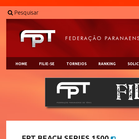
Pesquisar
HOME
FILIE-SE
TORNEIOS
RANKING
SOLI
FPT BEACH SERIES 1500