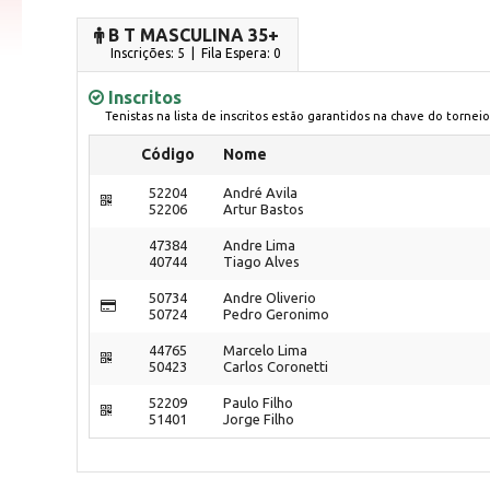
B T MASCULINA 35+
Inscrições: 5 | Fila Espera: 0
Inscritos
Tenistas na lista de inscritos estão garantidos na chave do torneio
Código
Nome
52204
André Avila
52206
Artur Bastos
47384
Andre Lima
40744
Tiago Alves
50734
Andre Oliverio
50724
Pedro Geronimo
44765
Marcelo Lima
50423
Carlos Coronetti
52209
Paulo Filho
51401
Jorge Filho