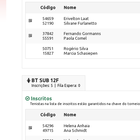
Código
Nome
54659
Erivelton Laat
52190
Silvane Furlanetto
37842
Fernando Gormanns
55591
Paola Comel
50751
Rogério Silva
15827
Marcia Schasiepen
BT SUB 12F
Inscrições: 5 | Fila Espera: 0
Inscritos
Tenistas na lista de inscritos estão garantidos na chave do torneio
Código
Nome
54296
Helena Anhaia
49715
Ana Schmidt