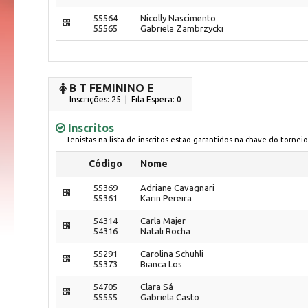
55564
Nicolly Nascimento
55565
Gabriela Zambrzycki
B T FEMININO E
Inscrições: 25 | Fila Espera: 0
Inscritos
Tenistas na lista de inscritos estão garantidos na chave do torneio
Código
Nome
55369
Adriane Cavagnari
55361
Karin Pereira
54314
Carla Majer
54316
Natali Rocha
55291
Carolina Schuhli
55373
Bianca Los
54705
Clara Sá
55555
Gabriela Casto