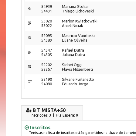
54939
Mariana Stoliar
54431
Thiago Lichoveski
53020
Marlon Kwiatkowski
53022
Anieli Niciak
52095
Mauricio Vandoski
54589
Liliane Oliveira
54547
Rafael Dutra
54505
Juliana Dutra
52202
Sidnei Ogg
52267
Flavia Hilgenberg
52190
Silvane Furlanetto
54080
Eduardo Jorge
B T MISTA+50
Inscrições: 3 | Fila Espera: 0
Inscritos
Tenistas na lista de inscritos estão garantidos na chave do torneio