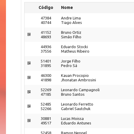
Código
Nome
47384
Andre Lima
40744
Tiago Alves
41152
Bruno Ortiz
48693
Simão Filho
44936
Eduardo Stocki
37556
Matheus Ribeiro
51401
Jorge Filho
31895
Pedro Sá
46300
Kauan Procopio
41898
Jhonatan Ambrosini
52269
Leonardo Campagnoli
47185
Bruno Santos
52485
Leonardo Ferretto
52266
Gabriel Sautchuk
30881
Lucas Moissa
49517
Eduardo Antunes
52458
Ramon Neppel