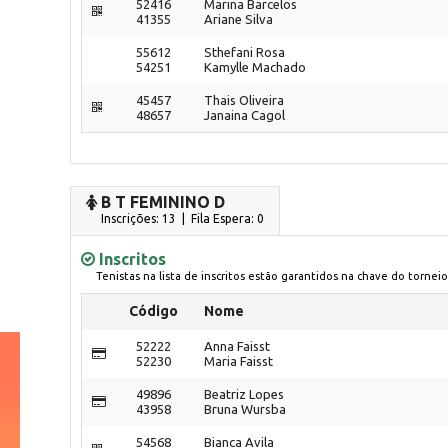
52416
Marina Barcelos
41355
Ariane Silva
55612
Sthefani Rosa
54251
Kamylle Machado
45457
Thais Oliveira
48657
Janaina Cagol
B T FEMININO D
Inscrições: 13 | Fila Espera: 0
Inscritos
Tenistas na lista de inscritos estão garantidos na chave do torneio
Código
Nome
52222
Anna Faisst
52230
Maria Faisst
49896
Beatriz Lopes
43958
Bruna Wursba
54568
Bianca Avila