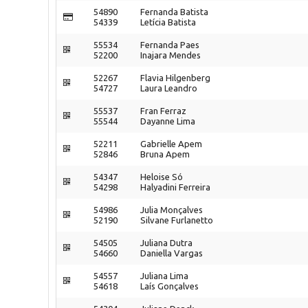
54890
Fernanda Batista
54339
Letícia Batista
55534
Fernanda Paes
52200
Inajara Mendes
52267
Flavia Hilgenberg
54727
Laura Leandro
55537
Fran Ferraz
55544
Dayanne Lima
52211
Gabrielle Apem
52846
Bruna Apem
54347
Heloise Só
54298
Halyadini Ferreira
54986
Julia Monçalves
52190
Silvane Furlanetto
54505
Juliana Dutra
54660
Daniella Vargas
54557
Juliana Lima
54618
Laís Gonçalves