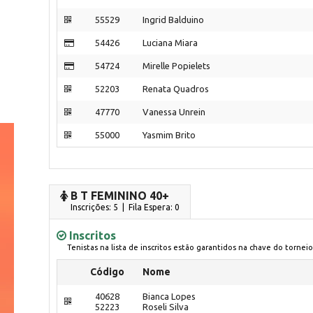
55529
Ingrid Balduino
54426
Luciana Miara
54724
Mirelle Popielets
52203
Renata Quadros
47770
Vanessa Unrein
55000
Yasmim Brito
B T FEMININO 40+
Inscrições: 5 | Fila Espera: 0
Inscritos
Tenistas na lista de inscritos estão garantidos na chave do torneio
Código
Nome
40628
Bianca Lopes
52223
Roseli Silva