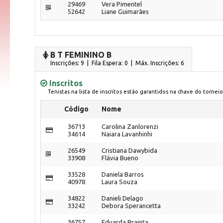
29469
Vera Pimentel
52642
Liane Guimarães
B T FEMININO B
Inscrições: 9 | Fila Espera: 0
| Máx. Inscrições: 6
Inscritos
Tenistas na lista de inscritos estão garantidos na chave do torneio
Código
Nome
36713
Carolina Zanlorenzi
34614
Naiara Lavanhinhi
26549
Cristiana Dawybida
33908
Flávia Bueno
33528
Daniela Barros
40978
Laura Souza
34822
Danieli Delago
33242
Debora Sperancetta
36757
Eduarda Brainta