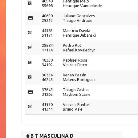
40948
Henrique Melo
55698
Henrique Vanderlinde
40620
Juliano Gonçalves
29212
Thiago Andrade
44983
Mauricio Davila
51171
Henrique Jubanski
28584
Pedro Poli
17114
Rafael Kovalechyn
18339
Raphael Rosa
34192
Vinicius Ferro
38334
Renan Pessin
46245
Mateus Rodrigues
37645
Thiago Castro
31265
Maykom Staine
41950
Vinicius Freitas
41344
Bruno Vale
B T MASCULINA D