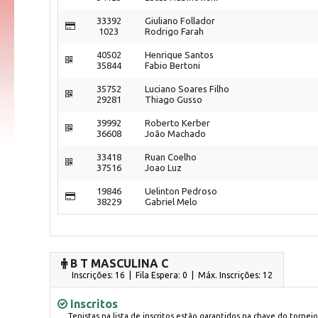
33392
Giuliano Follador
1023
Rodrigo Farah
40502
Henrique Santos
35844
Fabio Bertoni
35752
Luciano Soares Filho
29281
Thiago Gusso
39992
Roberto Kerber
36608
João Machado
33418
Ruan Coelho
37516
Joao Luz
19846
Uelinton Pedroso
38229
Gabriel Melo
B T MASCULINA C
Inscrições: 16 | Fila Espera: 0
| Máx. Inscrições: 12
Inscritos
Tenistas na lista de inscritos estão garantidos na chave do torneio