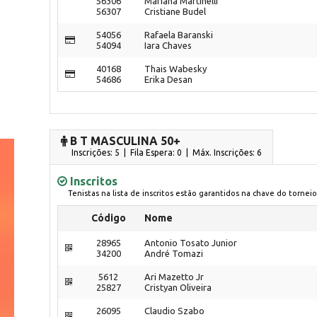
56306
Mariana Martinelli
56307
Cristiane Budel
54056
Rafaela Baranski
54094
Iara Chaves
40168
Thais Wabesky
54686
Erika Desan
B T MASCULINA 50+
Inscrições: 5 | Fila Espera: 0
| Máx. Inscrições: 6
Inscritos
Tenistas na lista de inscritos estão garantidos na chave do torneio
Código
Nome
28965
Antonio Tosato Junior
34200
André Tomazi
5612
Ari Mazetto Jr
25827
Cristyan Oliveira
26095
Claudio Szabo