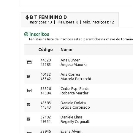
B T FEMININO D
Inscrições: 13 | Fila Espera: 0
| Máx. Inscrições: 12
Inscritos
Tenistas na lista de inscritos estão garantidos na chave do torneio
Código
Nome
44529
Ana Buhrer
43285
Ângela Maiorki
40152
Ana Correa
43342
Marcela Petrarchi
33526
Cintia Esp. Santo
41384
Roberta Marder
45383
Daniele Dolata
44343
Letícia Coronado
37192
Daniele Lima
49531
Regielly Cognialli
52946
Eliana Alvim