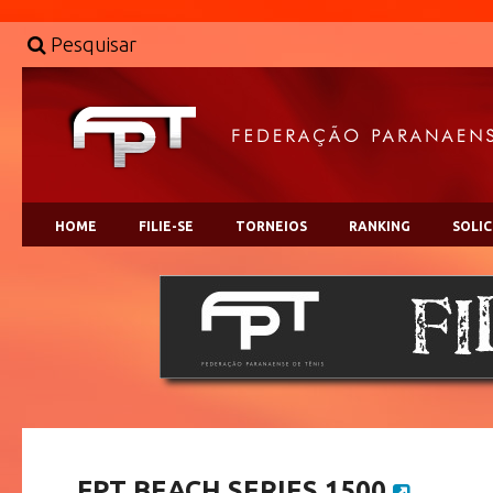
Pesquisar
HOME
FILIE-SE
TORNEIOS
RANKING
SOLI
FPT BEACH SERIES 1500