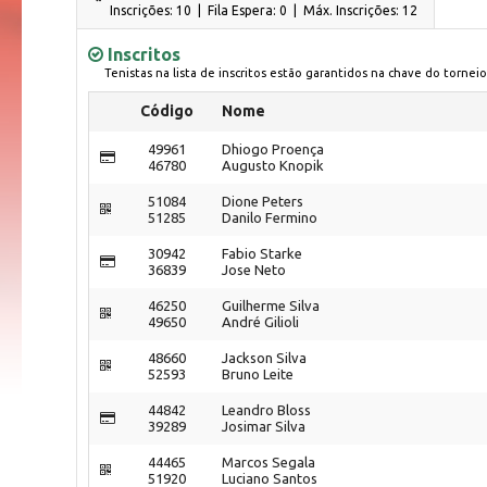
Inscrições: 10 | Fila Espera: 0
| Máx. Inscrições: 12
Inscritos
Tenistas na lista de inscritos estão garantidos na chave do torneio
Código
Nome
49961
Dhiogo Proença
46780
Augusto Knopik
51084
Dione Peters
51285
Danilo Fermino
30942
Fabio Starke
36839
Jose Neto
46250
Guilherme Silva
49650
André Gilioli
48660
Jackson Silva
52593
Bruno Leite
44842
Leandro Bloss
39289
Josimar Silva
44465
Marcos Segala
51920
Luciano Santos