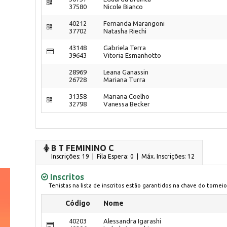
37580
Nicole Bianco
40212
Fernanda Marangoni
37702
Natasha Riechi
43148
Gabriela Terra
39643
Vitoria Esmanhotto
28969
Leana Ganassin
26728
Mariana Turra
31358
Mariana Coelho
32798
Vanessa Becker
B T FEMININO C
Inscrições: 19 | Fila Espera: 0
| Máx. Inscrições: 12
Inscritos
Tenistas na lista de inscritos estão garantidos na chave do torneio
Código
Nome
40203
Alessandra Igarashi