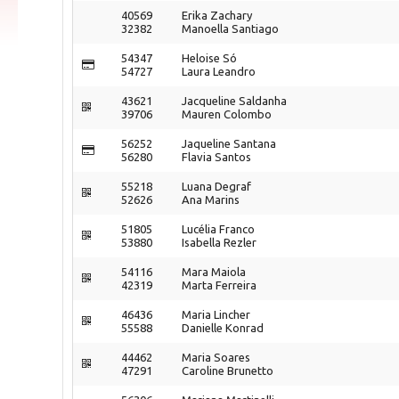
40569
Erika Zachary
32382
Manoella Santiago
54347
Heloise Só
54727
Laura Leandro
43621
Jacqueline Saldanha
39706
Mauren Colombo
56252
Jaqueline Santana
56280
Flavia Santos
55218
Luana Degraf
52626
Ana Marins
51805
Lucélia Franco
53880
Isabella Rezler
54116
Mara Maiola
42319
Marta Ferreira
46436
Maria Lincher
55588
Danielle Konrad
44462
Maria Soares
47291
Caroline Brunetto