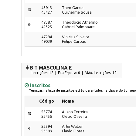
43913
Theo Garcia
43427
Guilherme Sousa
47387
Theodocio Atherino
42325
Gabriel Palmonare
47294
Vinicius Silveira
49039
Felipe Carpas
B T MASCULINA E
Inscrições: 12 | Fila Espera: 0
| Máx. Inscrições: 12
Inscritos
Tenistas na lista de inscritos estão garantidos na chave do torneio
Código
Nome
55774
Alison Ferreira
53456
Clécio Oliveira
53594
Arlei Walter
53583
Flavio Flores