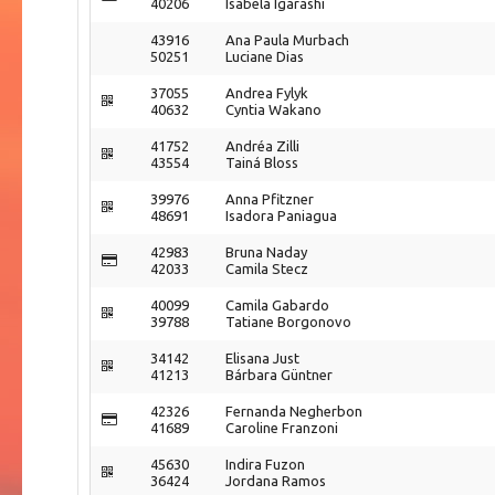
40206
Isabela Igarashi
43916
Ana Paula Murbach
50251
Luciane Dias
37055
Andrea Fylyk
40632
Cyntia Wakano
41752
Andréa Zilli
43554
Tainá Bloss
39976
Anna Pfitzner
48691
Isadora Paniagua
42983
Bruna Naday
42033
Camila Stecz
40099
Camila Gabardo
39788
Tatiane Borgonovo
34142
Elisana Just
41213
Bárbara Güntner
42326
Fernanda Negherbon
41689
Caroline Franzoni
45630
Indira Fuzon
36424
Jordana Ramos