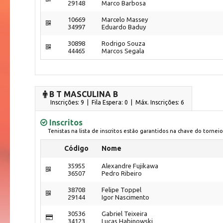
29148
Marco Barbosa
10669
Marcelo Massey
34997
Eduardo Baduy
30898
Rodrigo Souza
44465
Marcos Segala
B T MASCULINA B
Inscrições: 9 | Fila Espera: 0
| Máx. Inscrições: 6
Inscritos
Tenistas na lista de inscritos estão garantidos na chave do torneio
Código
Nome
35955
Alexandre Fujikawa
36507
Pedro Ribeiro
38708
Felipe Toppel
29144
Igor Nascimento
30536
Gabriel Teixeira
34123
Lucas Habinowski