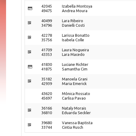
42045
Izabella Montoya
49475
Andrea Moura
40499
Lara Ribeiro
34796
Danielli Costi
42278
Larissa Bonatto
35756
Isabela Colle
41709
Laura Nogueira
43353
Lara Macedo
41830
Luciane Richter
41875
Samantha Cim
35182
Manoela Grani
42939
Maria Emerick
43620
Mônica Rossato
45697
Carlisa Pavao
36166
Nataly Morais
36810
Eduarda Seckler
39680
Vanessa Baptista
33744
Cintia Rusch