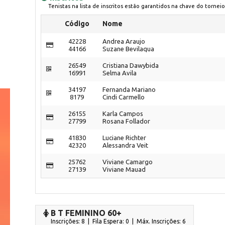
Tenistas na lista de inscritos estão garantidos na chave do torneio
Código
Nome
42228
Andrea Araujo
44166
Suzane Bevilaqua
26549
Cristiana Dawybida
16991
Selma Avila
34197
Fernanda Mariano
8179
Cindi Carmello
26155
Karla Campos
27799
Rosana Follador
41830
Luciane Richter
42320
Alessandra Veit
25762
Viviane Camargo
27139
Viviane Mauad
B T FEMININO 60+
Inscrições: 8 | Fila Espera: 0
| Máx. Inscrições: 6