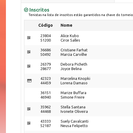
Inscritos
Tenistas na lista de inscritos estão garantidos na chave do torneio
Código
Nome
23804
Alice Kubo
51200
Circe Salles
36686
Cristiane Farhat
50492
Marcia Carvilhe
26379
Debora Picheth
28677
Joyce Belina
42323
Marcelina Knopki
44459
Lorena Damaso
36151
Marize Buffara
46940
Simone Freire
35962
Stella Santana
44468
Ivonete Oliveira
43333
Suely Cavalcanti
52187
Neusa Felipetto