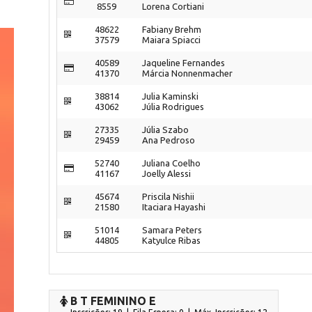
8559
Lorena Cortiani
48622
Fabiany Brehm
37579
Maiara Spiacci
40589
Jaqueline Fernandes
41370
Márcia Nonnenmacher
38814
Julia Kaminski
43062
Júlia Rodrigues
27335
Júlia Szabo
29459
Ana Pedroso
52740
Juliana Coelho
41167
Joelly Alessi
45674
Priscila Nishii
21580
Itaciara Hayashi
51014
Samara Peters
44805
Katyulce Ribas
B T FEMININO E