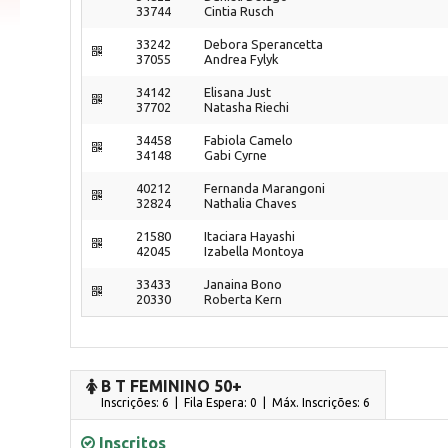
33744
Cintia Rusch
33242
Debora Sperancetta
37055
Andrea Fylyk
34142
Elisana Just
37702
Natasha Riechi
34458
Fabiola Camelo
34148
Gabi Cyrne
40212
Fernanda Marangoni
32824
Nathalia Chaves
21580
Itaciara Hayashi
42045
Izabella Montoya
33433
Janaina Bono
20330
Roberta Kern
B T FEMININO 50+
Inscrições: 6 | Fila Espera: 0
| Máx. Inscrições: 6
Inscritos