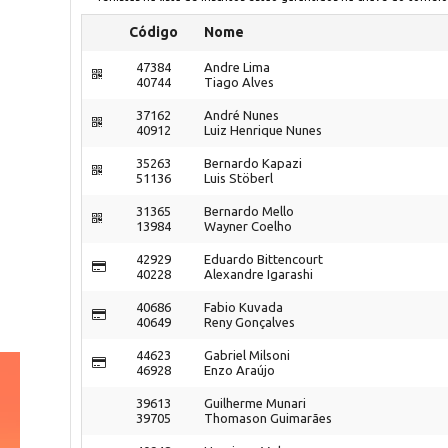
Código
Nome
47384
Andre Lima
40744
Tiago Alves
37162
André Nunes
40912
Luiz Henrique Nunes
35263
Bernardo Kapazi
51136
Luis Stöberl
31365
Bernardo Mello
13984
Wayner Coelho
42929
Eduardo Bittencourt
40228
Alexandre Igarashi
40686
Fabio Kuvada
40649
Reny Gonçalves
44623
Gabriel Milsoni
46928
Enzo Araújo
39613
Guilherme Munari
39705
Thomason Guimarães