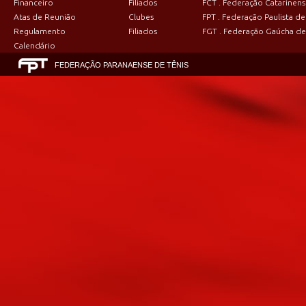
Financeiro
Filiados
FCT . Federação Catarinens
Atas de Reunião
Clubes
FPT . Federação Paulista de
Regulamento
Filiados
FGT . Federação Gaúcha de
Calendário
FEDERAÇÃO PARANAENSE DE TÊNIS