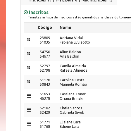
Inscrições: 19 | Fila Espera: 0
| Máx. Inscrições: 12
Inscritos
Tenistas na lista de inscritos estão garantidos na chave do torneio
Código
Nome
23809
Adriana Vidal
51035
Fabiana Luvizotto
54750
Aline Baldon
54677
Ana Baldon
52797
Camila Almeida
52798
Rafaela Almeida
51178
Carolina Costa
50843
Manuela Romão
51653
Cassiana Tonet
46378
Oriana Brinski
52182
Cintia Santos
52429
Gabriela Sivek
51771
Eliziane Lara
51768
Ediene Lara