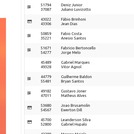
51794
Deniz Junior
37087
Juliano Luvizotto
43022
Fábio Brinhoni
43306
Jean Dias
50859
Fabio Costa
35221
Anesio Santos
51671
Fabricio Bertoncello
54277
Jorge Melo
45489
Gabriel Marques
49328
Vitor Agnol
44779
Guilherme Baldon
55481
Bryan Santos
49182
Gustavo Joner
47011
Matheus Alves
53680
Joao Brusamolin
54567
Ewerton Dill
45700
Leanderson Silva
52800
Gabriel Hupalo
42280
Marcos Maiola