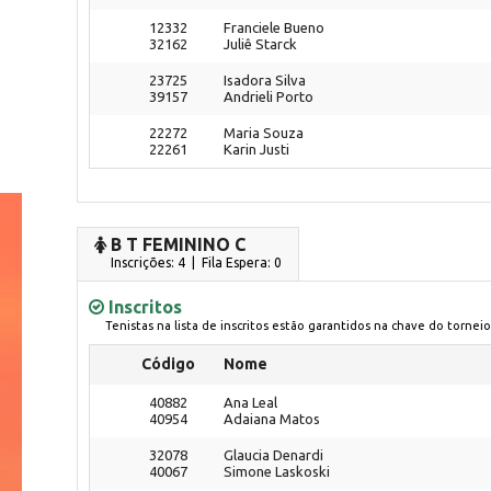
12332
Franciele Bueno
32162
Juliê Starck
23725
Isadora Silva
39157
Andrieli Porto
22272
Maria Souza
22261
Karin Justi
B T FEMININO C
Inscrições: 4 | Fila Espera: 0
Inscritos
Tenistas na lista de inscritos estão garantidos na chave do torneio
Código
Nome
40882
Ana Leal
40954
Adaiana Matos
32078
Glaucia Denardi
40067
Simone Laskoski