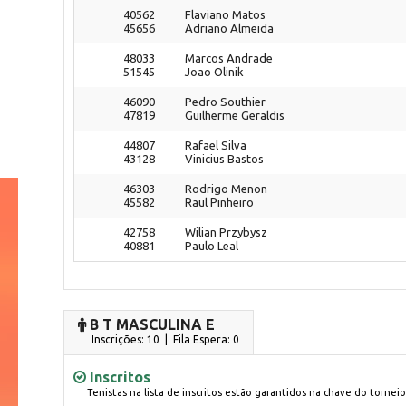
40562
Flaviano Matos
45656
Adriano Almeida
48033
Marcos Andrade
51545
Joao Olinik
46090
Pedro Southier
47819
Guilherme Geraldis
44807
Rafael Silva
43128
Vinicius Bastos
46303
Rodrigo Menon
45582
Raul Pinheiro
42758
Wilian Przybysz
40881
Paulo Leal
B T MASCULINA E
Inscrições: 10 | Fila Espera: 0
Inscritos
Tenistas na lista de inscritos estão garantidos na chave do torneio