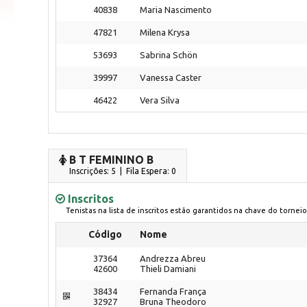
40838
Maria Nascimento
47821
Milena Krysa
53693
Sabrina Schön
39997
Vanessa Caster
46422
Vera Silva
B T FEMININO B
Inscrições: 5 | Fila Espera: 0
Inscritos
Tenistas na lista de inscritos estão garantidos na chave do torneio
Código
Nome
37364
Andrezza Abreu
42600
Thieli Damiani
38434
Fernanda França
32927
Bruna Theodoro