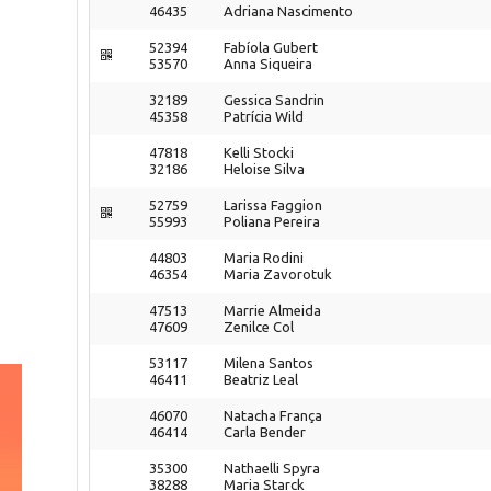
46435
Adriana Nascimento
52394
Fabíola Gubert
53570
Anna Siqueira
32189
Gessica Sandrin
45358
Patrícia Wild
47818
Kelli Stocki
32186
Heloise Silva
52759
Larissa Faggion
55993
Poliana Pereira
44803
Maria Rodini
46354
Maria Zavorotuk
47513
Marrie Almeida
47609
Zenilce Col
53117
Milena Santos
46411
Beatriz Leal
46070
Natacha França
46414
Carla Bender
35300
Nathaelli Spyra
38288
Maria Starck