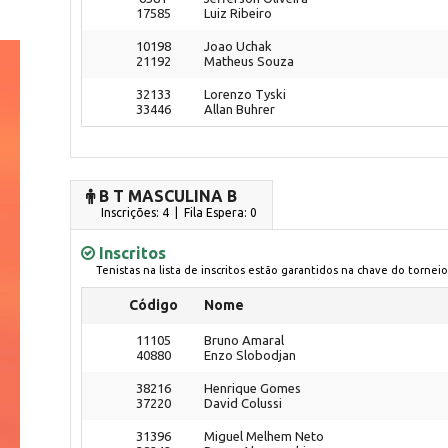
17585
Luiz Ribeiro
10198
Joao Uchak
21192
Matheus Souza
32133
Lorenzo Tyski
33446
Allan Buhrer
B T MASCULINA B
Inscrições: 4 | Fila Espera: 0
Inscritos
Tenistas na lista de inscritos estão garantidos na chave do torneio
Código
Nome
11105
Bruno Amaral
40880
Enzo Slobodjan
38216
Henrique Gomes
37220
David Colussi
31396
Miguel Melhem Neto