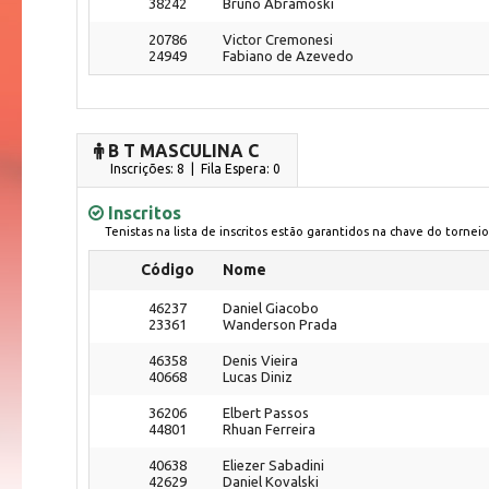
38242
Bruno Abramoski
20786
Victor Cremonesi
24949
Fabiano de Azevedo
B T MASCULINA C
Inscrições: 8 | Fila Espera: 0
Inscritos
Tenistas na lista de inscritos estão garantidos na chave do torneio
Código
Nome
46237
Daniel Giacobo
23361
Wanderson Prada
46358
Denis Vieira
40668
Lucas Diniz
36206
Elbert Passos
44801
Rhuan Ferreira
40638
Eliezer Sabadini
42629
Daniel Kovalski