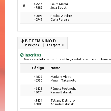
49553
Laura Matta
47882
Julia Soecki
40691
Regina Aguirre
40947
Carla Pereira
B T FEMININO D
Inscrições: 3 | Fila Espera: 0
Inscritos
Tenistas na lista de inscritos estão garantidos na chave do torneio
Código
Nome
44829
Mariane Vieira
46350
Miriam Takemoto
46428
Pâmela Postingher
43074
Karina Babinski
45431
Tatiane Dalmoro
46880
Ananda Babinski