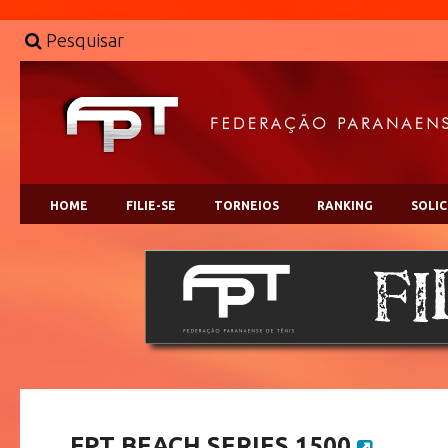
Pesquisar
HOME
FILIE-SE
TORNEIOS
RANKING
SOLI
FPT BEACH SERIES 1500