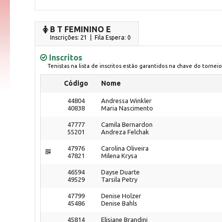
B T FEMININO E
Inscrições: 21 | Fila Espera: 0
Inscritos
Tenistas na lista de inscritos estão garantidos na chave do torneio
Código
Nome
44804
Andressa Winkler
40838
Maria Nascimento
47777
Camila Bernardon
55201
Andreza Felchak
47976
Carolina Oliveira
47821
Milena Krysa
46594
Dayse Duarte
49529
Tarsila Petry
47799
Denise Holzer
45486
Denise Bahls
45814
Elisiane Brandini