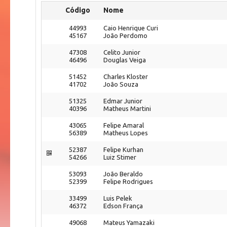
Código
Nome
44993
Caio Henrique Curi
45167
João Perdomo
47308
Celito Junior
46496
Douglas Veiga
51452
Charles Kloster
41702
João Souza
51325
Edmar Junior
40396
Matheus Martini
43065
Felipe Amaral
56389
Matheus Lopes
52387
Felipe Kurhan
54266
Luiz Stimer
53093
João Beraldo
52399
Felipe Rodrigues
33499
Luis Pelek
46372
Edson França
49068
Mateus Yamazaki