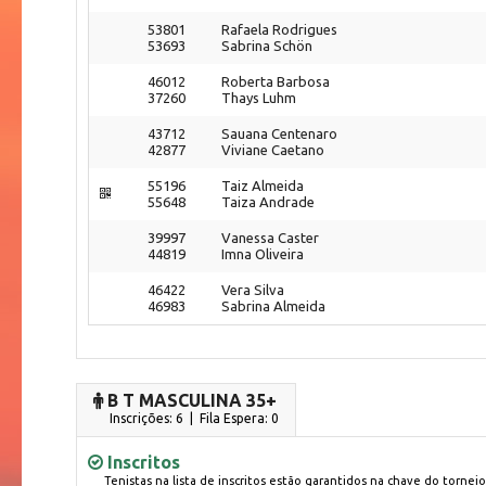
53801
Rafaela Rodrigues
53693
Sabrina Schön
46012
Roberta Barbosa
37260
Thays Luhm
43712
Sauana Centenaro
42877
Viviane Caetano
55196
Taiz Almeida
55648
Taiza Andrade
39997
Vanessa Caster
44819
Imna Oliveira
46422
Vera Silva
46983
Sabrina Almeida
B T MASCULINA 35+
Inscrições: 6 | Fila Espera: 0
Inscritos
Tenistas na lista de inscritos estão garantidos na chave do torneio