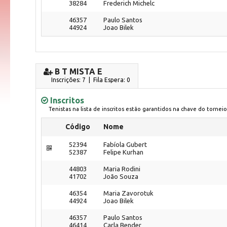
38284
Frederich Michelc
46357
Paulo Santos
44924
Joao Bilek
B T MISTA E
Inscrições: 7 | Fila Espera: 0
Inscritos
Tenistas na lista de inscritos estão garantidos na chave do torneio
Código
Nome
52394
Fabíola Gubert
52387
Felipe Kurhan
44803
Maria Rodini
41702
João Souza
46354
Maria Zavorotuk
44924
Joao Bilek
46357
Paulo Santos
46414
Carla Bender