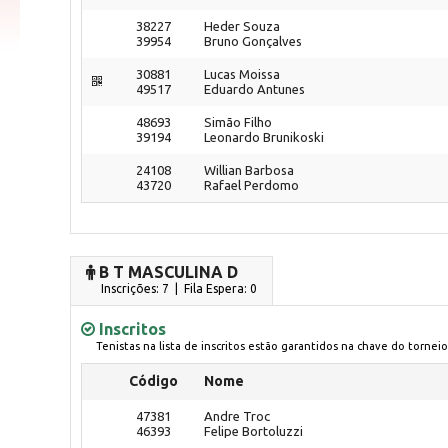
38227
Heder Souza
39954
Bruno Gonçalves
30881
Lucas Moissa
49517
Eduardo Antunes
48693
Simão Filho
39194
Leonardo Brunikoski
24108
Willian Barbosa
43720
Rafael Perdomo
B T MASCULINA D
Inscrições: 7 | Fila Espera: 0
Inscritos
Tenistas na lista de inscritos estão garantidos na chave do torneio
Código
Nome
47381
Andre Troc
46393
Felipe Bortoluzzi