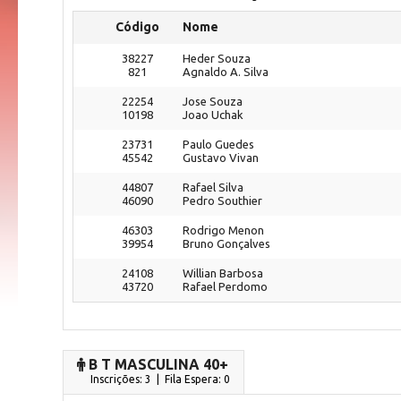
Código
Nome
38227
Heder Souza
821
Agnaldo A. Silva
22254
Jose Souza
10198
Joao Uchak
23731
Paulo Guedes
45542
Gustavo Vivan
44807
Rafael Silva
46090
Pedro Southier
46303
Rodrigo Menon
39954
Bruno Gonçalves
24108
Willian Barbosa
43720
Rafael Perdomo
B T MASCULINA 40+
Inscrições: 3 | Fila Espera: 0