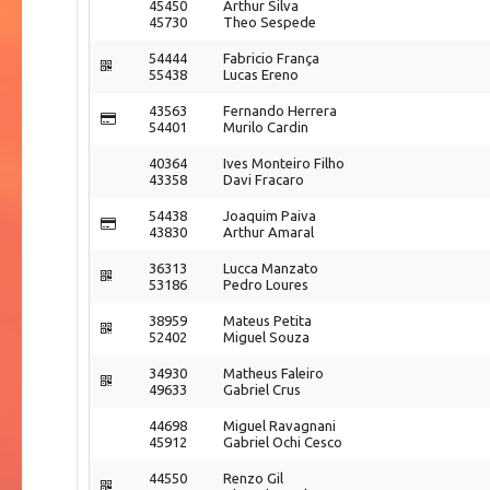
45450
Arthur Silva
45730
Theo Sespede
54444
Fabricio França
55438
Lucas Ereno
43563
Fernando Herrera
54401
Murilo Cardin
40364
Ives Monteiro Filho
43358
Davi Fracaro
54438
Joaquim Paiva
43830
Arthur Amaral
36313
Lucca Manzato
53186
Pedro Loures
38959
Mateus Petita
52402
Miguel Souza
34930
Matheus Faleiro
49633
Gabriel Crus
44698
Miguel Ravagnani
45912
Gabriel Ochi Cesco
44550
Renzo Gil