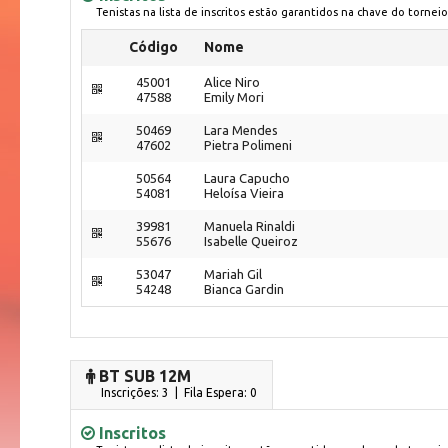
Tenistas na lista de inscritos estão garantidos na chave do torneio
Código
Nome
45001
Alice Niro
47588
Emily Mori
50469
Lara Mendes
47602
Pietra Polimeni
50564
Laura Capucho
54081
Heloísa Vieira
39981
Manuela Rinaldi
55676
Isabelle Queiroz
53047
Mariah Gil
54248
Bianca Gardin
BT SUB 12M
Inscrições: 3 | Fila Espera: 0
Inscritos