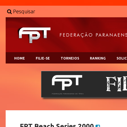
Pesquisar
HOME
FILIE-SE
TORNEIOS
RANKING
SOLI
FPT Beach Series 2000