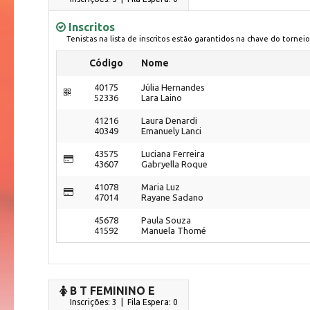
Inscritos
Tenistas na lista de inscritos estão garantidos na chave do torneio
Código
Nome
40175
Júlia Hernandes
52336
Lara Laino
41216
Laura Denardi
40349
Emanuely Lanci
43575
Luciana Ferreira
43607
Gabryella Roque
41078
Maria Luz
47014
Rayane Sadano
45678
Paula Souza
41592
Manuela Thomé
B T FEMININO E
Inscrições: 3 | Fila Espera: 0