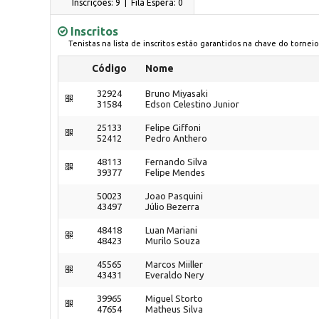
Inscrições: 9 | Fila Espera: 0
Inscritos
Tenistas na lista de inscritos estão garantidos na chave do torneio
Código
Nome
32924
Bruno Miyasaki
31584
Edson Celestino Junior
25133
Felipe Giffoni
52412
Pedro Anthero
48113
Fernando Silva
39377
Felipe Mendes
50023
Joao Pasquini
43497
Júlio Bezerra
48418
Luan Mariani
48423
Murilo Souza
45565
Marcos Miiller
43431
Everaldo Nery
39965
Miguel Storto
47654
Matheus Silva