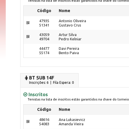
Tenistas na lista de inscritos estão garantidos na chave do torneio
Código
Nome
47935
Antonio Oliveira
51341
Gustavo Crus
43059
Artur Silva
49704
Pedro Kelniar
44477
Davi Pereira
55174
Bento Paiva
BT SUB 14F
Inscrições: 6 | Fila Espera: 0
Inscritos
Tenistas na lista de inscritos estão garantidos na chave do torneio
Código
Nome
48616
Ana Lukasievicz
54083
Amanda Vieira