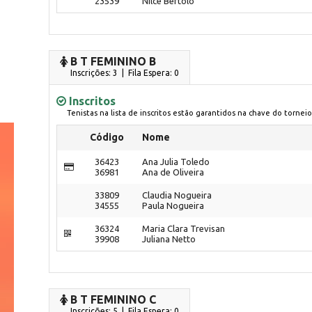
23539
Nilce Bertolo
B T FEMININO B
Inscrições: 3 | Fila Espera: 0
Inscritos
Tenistas na lista de inscritos estão garantidos na chave do torneio
Código
Nome
36423
Ana Julia Toledo
36981
Ana de Oliveira
33809
Claudia Nogueira
34555
Paula Nogueira
36324
Maria Clara Trevisan
39908
Juliana Netto
B T FEMININO C
Inscrições: 5 | Fila Espera: 0