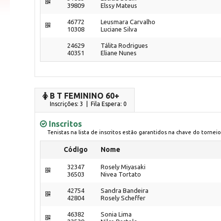
39809
Elssy Mateus
46772
Leusmara Carvalho
10308
Luciane Silva
24629
Tálita Rodrigues
40351
Eliane Nunes
B T FEMININO 60+
Inscrições: 3 | Fila Espera: 0
Inscritos
Tenistas na lista de inscritos estão garantidos na chave do torneio
Código
Nome
32347
Rosely Miyasaki
36503
Nivea Tortato
42754
Sandra Bandeira
42804
Rosely Scheffer
46382
Sonia Lima