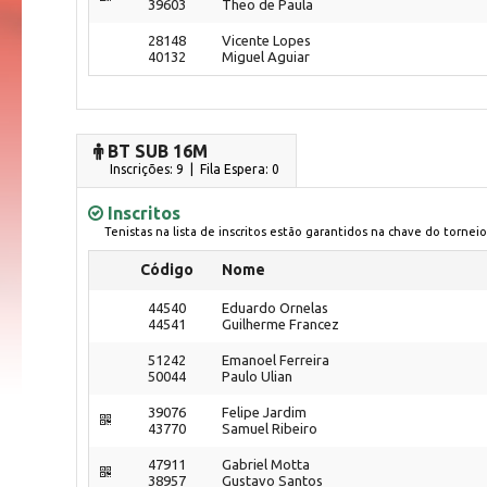
39603
Theo de Paula
28148
Vicente Lopes
40132
Miguel Aguiar
BT SUB 16M
Inscrições: 9 | Fila Espera: 0
Inscritos
Tenistas na lista de inscritos estão garantidos na chave do torneio
Código
Nome
44540
Eduardo Ornelas
44541
Guilherme Francez
51242
Emanoel Ferreira
50044
Paulo Ulian
39076
Felipe Jardim
43770
Samuel Ribeiro
47911
Gabriel Motta
38957
Gustavo Santos