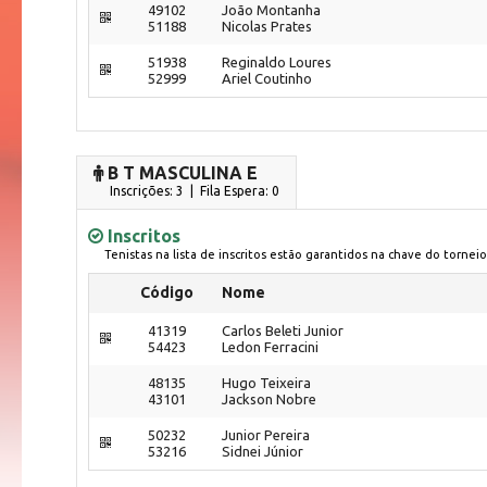
49102
João Montanha
51188
Nicolas Prates
51938
Reginaldo Loures
52999
Ariel Coutinho
B T MASCULINA E
Inscrições: 3 | Fila Espera: 0
Inscritos
Tenistas na lista de inscritos estão garantidos na chave do torneio
Código
Nome
41319
Carlos Beleti Junior
54423
Ledon Ferracini
48135
Hugo Teixeira
43101
Jackson Nobre
50232
Junior Pereira
53216
Sidnei Júnior