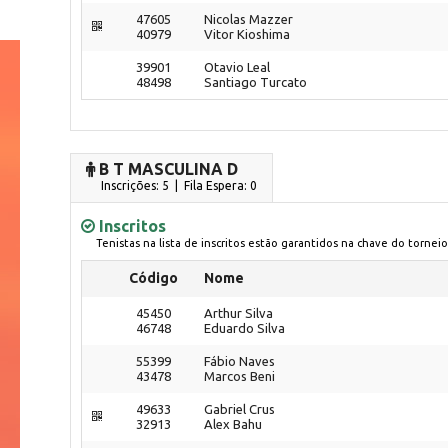
47605
Nicolas Mazzer
40979
Vitor Kioshima
39901
Otavio Leal
48498
Santiago Turcato
B T MASCULINA D
Inscrições: 5 | Fila Espera: 0
Inscritos
Tenistas na lista de inscritos estão garantidos na chave do torneio
Código
Nome
45450
Arthur Silva
46748
Eduardo Silva
55399
Fábio Naves
43478
Marcos Beni
49633
Gabriel Crus
32913
Alex Bahu