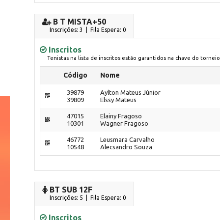
B T MISTA+50
Inscrições: 3 | Fila Espera: 0
Inscritos
Tenistas na lista de inscritos estão garantidos na chave do torneio
Código
Nome
39879
Aylton Mateus Júnior
39809
Elssy Mateus
47015
Elainy Fragoso
10301
Wagner Fragoso
46772
Leusmara Carvalho
10548
Alecsandro Souza
BT SUB 12F
Inscrições: 5 | Fila Espera: 0
Inscritos