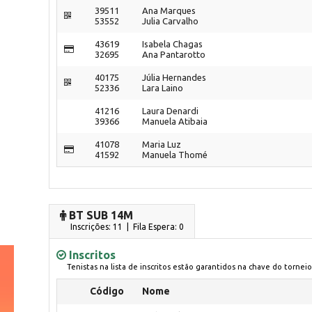
39511
Ana Marques
53552
Julia Carvalho
43619
Isabela Chagas
32695
Ana Pantarotto
40175
Júlia Hernandes
52336
Lara Laino
41216
Laura Denardi
39366
Manuela Atibaia
41078
Maria Luz
41592
Manuela Thomé
BT SUB 14M
Inscrições: 11 | Fila Espera: 0
Inscritos
Tenistas na lista de inscritos estão garantidos na chave do torneio
Código
Nome