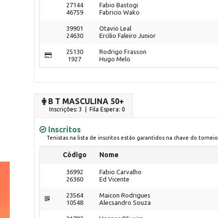
27144
Fabio Bastogi
46759
Fabricio Wako
39901
Otavio Leal
24630
Ercilio Faleiro Junior
25130
Rodrigo Frasson
1927
Hugo Melo
B T MASCULINA 50+
Inscrições: 3 | Fila Espera: 0
Inscritos
Tenistas na lista de inscritos estão garantidos na chave do torneio
Código
Nome
36992
Fabio Carvalho
26360
Ed Vicente
23564
Maicon Rodrigues
10548
Alecsandro Souza