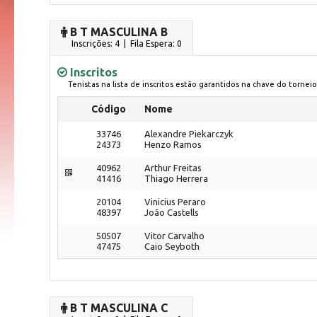
B T MASCULINA B
Inscrições: 4 | Fila Espera: 0
Inscritos
Tenistas na lista de inscritos estão garantidos na chave do torneio
Código
Nome
33746
Alexandre Piekarczyk
24373
Henzo Ramos
40962
Arthur Freitas
41416
Thiago Herrera
20104
Vinicius Peraro
48397
João Castells
50507
Vitor Carvalho
47475
Caio Seyboth
B T MASCULINA C