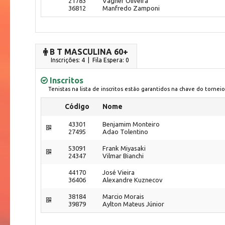
21783
Vagner Oliveira
36812
Manfredo Zamponi
B T MASCULINA 60+
Inscrições: 4 | Fila Espera: 0
Inscritos
Tenistas na lista de inscritos estão garantidos na chave do torneio
Código
Nome
43301
Benjamim Monteiro
27495
Adao Tolentino
53091
Frank Miyasaki
24347
Vilmar Bianchi
44170
José Vieira
36406
Alexandre Kuznecov
38184
Marcio Morais
39879
Aylton Mateus Júnior