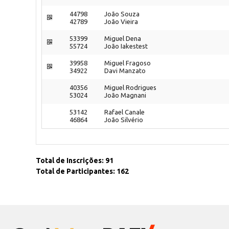
44798
João Souza
42789
João Vieira
53399
Miguel Dena
55724
João Iakestest
39958
Miguel Fragoso
34922
Davi Manzato
40356
Miguel Rodrigues
53024
João Magnani
53142
Rafael Canale
46864
João Silvério
Total de Inscrições: 91
Total de Participantes: 162