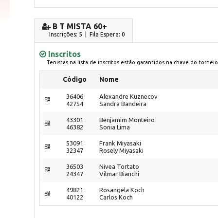
B T MISTA 60+
Inscrições: 5 | Fila Espera: 0
Inscritos
Tenistas na lista de inscritos estão garantidos na chave do torneio
Código
Nome
36406
Alexandre Kuznecov
42754
Sandra Bandeira
43301
Benjamim Monteiro
46382
Sonia Lima
53091
Frank Miyasaki
32347
Rosely Miyasaki
36503
Nivea Tortato
24347
Vilmar Bianchi
49821
Rosangela Koch
40122
Carlos Koch